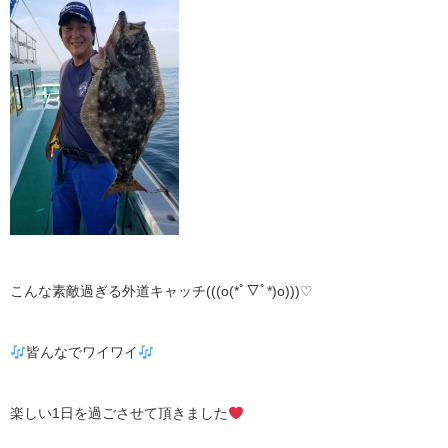
こんな素敵過ぎる外道キャッチ(((o(*ﾟ▽ﾟ*)o)))♡
皆んなでワイワイ
楽しい1日を過ごさせて頂きました