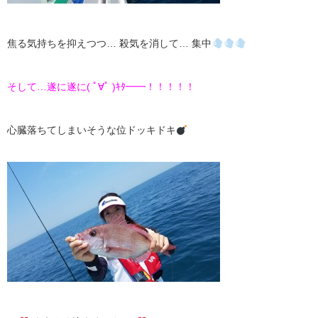
焦る気持ちを抑えつつ… 殺気を消して… 集中
そして…遂に遂に( ﾟ∀ﾟ )ｷﾀ━━！！！！！
心臓落ちてしまいそうな位ドッキドキ