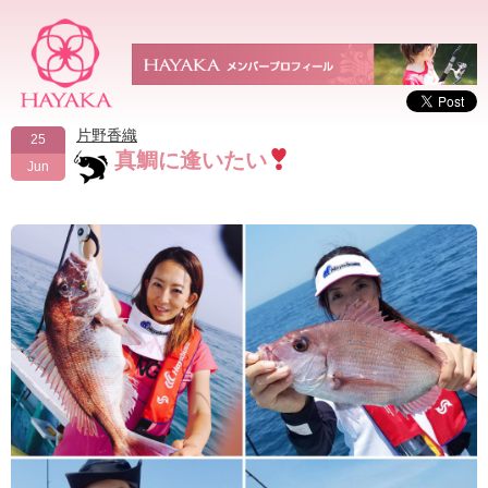
片野香織
25
真鯛に逢いたい
Jun