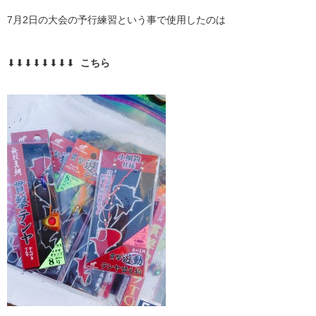
7月2日の大会の予行練習という事で使用したのは
⬇︎⬇︎⬇︎⬇︎⬇︎⬇︎⬇︎⬇︎
こちら