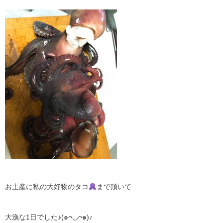
お土産に私の大好物のタコ
まで頂いて
大漁な1日でした♪(๑ᴖ◡ᴖ๑)♪