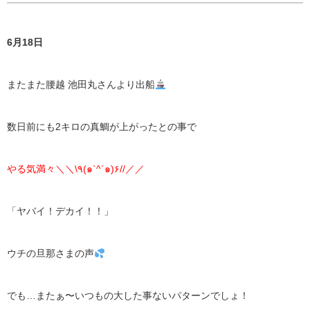
6月18日
またまた腰越 池田丸さんより出船
数日前にも2キロの真鯛が上がったとの事で
やる気満々＼＼\٩(๑`^´๑)۶//／／
「ヤバイ！デカイ！！」
ウチの旦那さまの声
でも…またぁ〜いつもの大した事ないパターンでしょ！