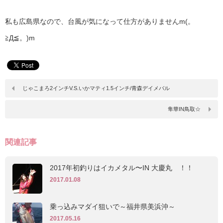
私も広島県なので、台風が気になって仕方がありませんm(。
≧Д≦。)m
じゃこまろ2インチV.S.いかマティ1.5インチ/青森デイメバル
隼華IN鳥取☆
関連記事
2017年初釣りはイカメタル〜IN 大慶丸 ！！
2017.01.08
乗っ込みマダイ狙いで～福井県美浜沖～
2017.05.16