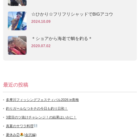
☆ひかり☆フリフリシャッドでBIGアコウ
2024.10.09
＊ショアから海老で鯛を釣る＊
2020.07.02
最近の投稿
多摩川フィッシングフェスティバル2026 in青梅
釣りガールなつキチの今日も釣り日和！
3度目のツ抜けチャレンジ！の結果はいかに！
真夏のサワラ料理
夏休み②
(金沢編)