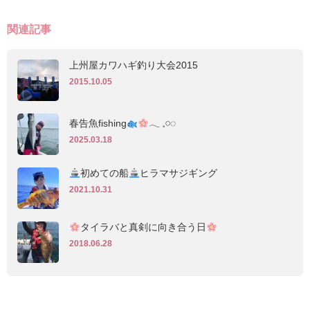
関連記事
上州屋カワハギ釣り大会2015
2015.10.05
春告魚fishing
𓂃 𓈒𓏸◌‬
2025.03.18
初めての船
ヒラマサジギング
2021.10.31
タイラバと真剣に向き合う日
2018.06.28