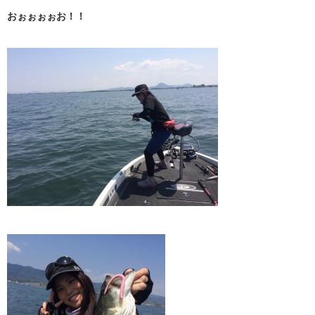
おぉぉぉぉお！！