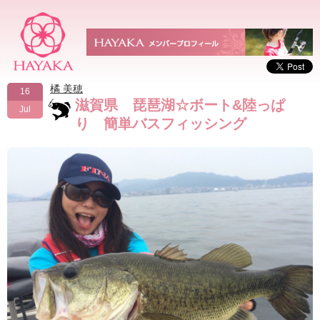
橘 美穂
16
滋賀県 琵琶湖☆ボート&陸っぱ
Jul
り 簡単バスフィッシング