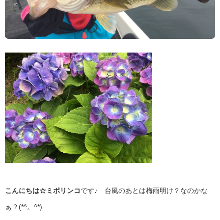
こんにちは☆ミポリンコ
です♪ 台風のあとは梅雨明け？なのかな
ぁ？(*^。^*)