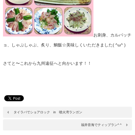
お刺身、カルパッチ
ョ、しゃぶしゃぶ、炙り、鯛飯☆美味しくいただきました( ^ω^ )
さてと〜これから九州遠征へと向かいます！！
タイラバでショアロック in 噴火湾ランガン
福井音海でティップラン^ ^