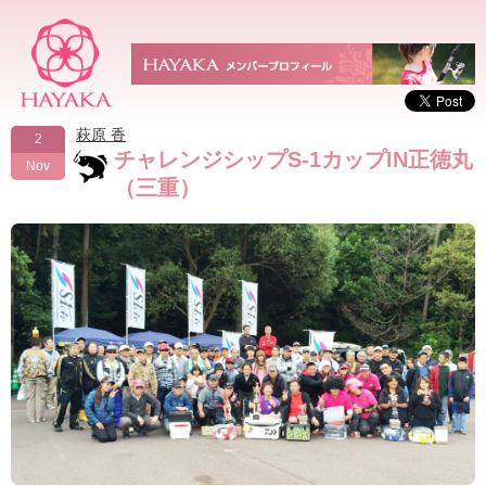
萩原 香
2
チャレンジシップS-1カップIN正徳丸
Nov
（三重）