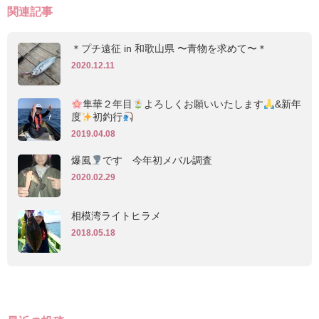
関連記事
＊プチ遠征 in 和歌山県 〜青物を求めて〜＊
2020.12.11
隼華２年目
よろしくお願いいたします
&新年
度
初釣行
2019.04.08
爆風
です 今年初メバル調査
2020.02.29
相模湾ライトヒラメ
2018.05.18