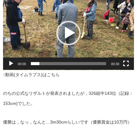
画
プ
レ
ー
ヤ
ー
00:00
00:30
↑動画(タイムラプス)はこちら
のちの公式なリザルトが発表されましたが，326組中143位（記録：
153cm)でした。
優勝は，なっ，なんと…3m30cmらしいです（優勝賞金は10万円）