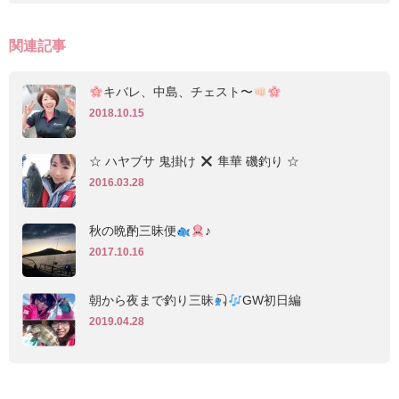
関連記事
キバレ、中島、チェスト〜
2018.10.15
☆ ハヤブサ 鬼掛け
隼華 磯釣り ☆
2016.03.28
秋の晩酌三昧便
♪
2017.10.16
朝から夜まで釣り三昧
GW初日編
2019.04.28