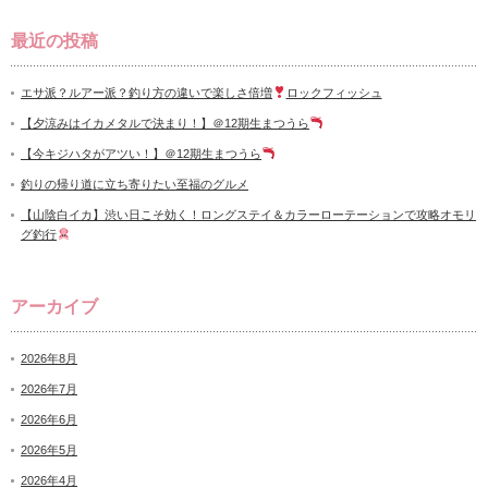
最近の投稿
エサ派？ルアー派？釣り方の違いで楽しさ倍増
ロックフィッシュ
【夕涼みはイカメタルで決まり！】＠12期生まつうら
【今キジハタがアツい！】＠12期生まつうら
釣りの帰り道に立ち寄りたい至福のグルメ
【山陰白イカ】渋い日こそ効く！ロングステイ＆カラーローテーションで攻略オモリ
グ釣行
アーカイブ
2026年8月
2026年7月
2026年6月
2026年5月
2026年4月