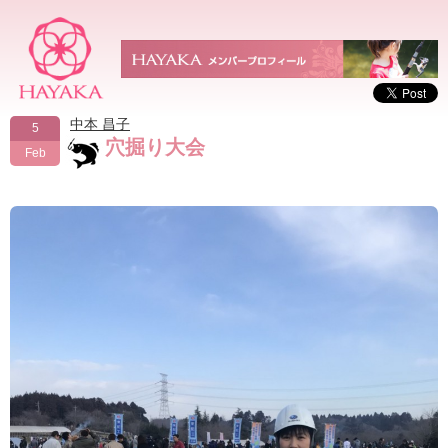
中本 昌子
5
穴掘り大会
Feb