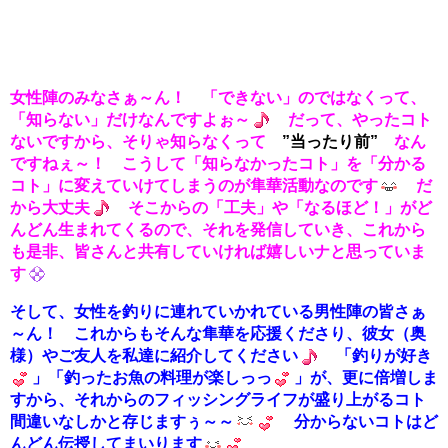
女性陣のみなさぁ～ん！ 「できない」のではなくって、
「知らない」だけなんですよぉ～
だって、やったコト
ないですから、そりゃ知らなくって
”当ったり前”
なん
ですねぇ～！ こうして「知らなかったコト」を「分かる
コト」に変えていけてしまうのが隼華活動なのです
だ
から大丈夫
そこからの「工夫」や「なるほど！」がど
んどん生まれてくるので、それを発信していき、これから
も是非、皆さんと共有していければ嬉しいナと思っていま
す
そして、女性を釣りに連れていかれている男性陣の皆さぁ
～ん！ これからもそんな隼華を応援くださり、彼女（奥
様）やご友人を私達に紹介してください
「釣りが好き
」「釣ったお魚の料理が楽しっっ
」が、更に倍増しま
すから、それからのフィッシングライフが盛り上がるコト
間違いなしかと存じますぅ～～
分からないコトはど
んどん伝授してまいります