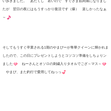
い歩きました。 あたくし 若いので すぐさま筋肉痛になりまし
たが 翌日の夜にはもうすっかり復活です（爆） 楽しかったなぁ
～
そしてもうすぐ卒業される1期のやまぴーが隼華クイーンに輝かれま
したので、この日にプレゼントしようとコソコソ準備をしちょりン
ました
ねーさんとオソロの刺繍入りタオルでござ～マス～
やまぴ、また釣行で愛用してねっっ