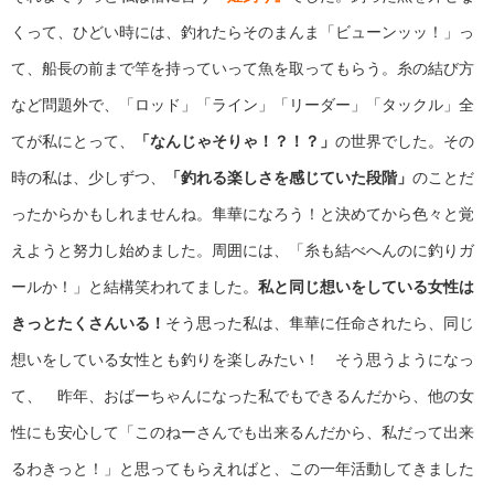
くって、ひどい時には、釣れたらそのまんま「ビューンッッ！」っ
て、船長の前まで竿を持っていって魚を取ってもらう。糸の結び方
など問題外で、「ロッド」「ライン」「リーダー」「タックル」全
てが私にとって、
「なんじゃそりゃ！？！？」
の世界でした。その
時の私は、少しずつ、
「釣れる楽しさを感じていた段階」
のことだ
ったからかもしれませんね。隼華になろう！と決めてから色々と覚
えようと努力し始めました。周囲には、「糸も結べへんのに釣りガ
ールか！」と結構笑われてました。
私と同じ想いをしている女性は
きっとたくさんいる！
そう思った私は、隼華に任命されたら、同じ
想いをしている女性とも釣りを楽しみたい！ そう思うようになっ
て、 昨年、おばーちゃんになった私でもできるんだから、他の女
性にも安心して「このねーさんでも出来るんだから、私だって出来
るわきっと！」と思ってもらえればと、この一年活動してきました