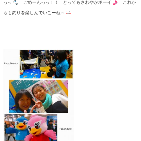
っっ
ごめーんっっ！！ とってもさわやかボーイ
これか
らも釣りを楽しんでいこーね～