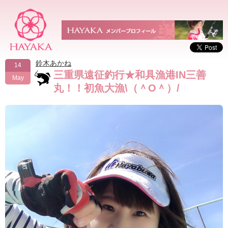
鈴木あかね
14
三重県遠征釣行★和具漁港IN三善
May
丸！！初魚大漁\（＾O＾）/