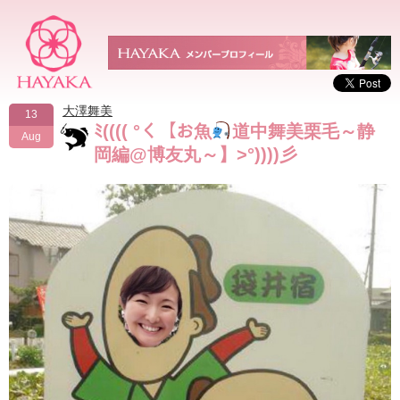
大澤舞美
13
ﾐ(((( °く【お魚
道中舞美栗毛～静
Aug
岡編@博友丸～】>°))))彡