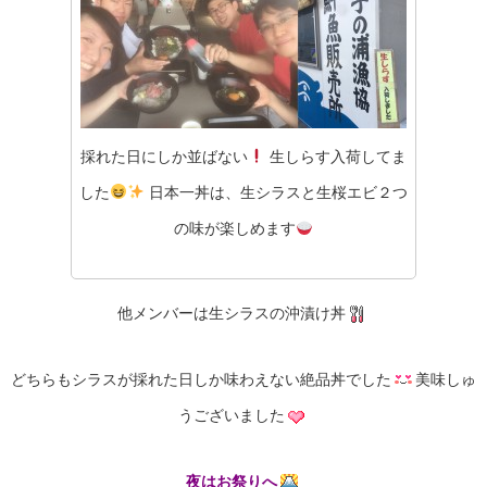
採れた日にしか並ばない
生しらす入荷してま
した
日本一丼は、生シラスと生桜エビ２つ
の味が楽しめます
他メンバーは生シラスの沖漬け丼
どちらもシラスが採れた日しか味わえない絶品丼でした
美味しゅ
うございました
夜はお祭りへ