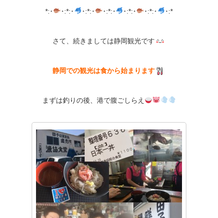
*:･
･:*:･
･:*:･
･:*:･
･:*:･
･:*:･
･:*
さて、続きましては静岡観光です
静岡での観光は食から始まります
まずは釣りの後、港で腹ごしらえ