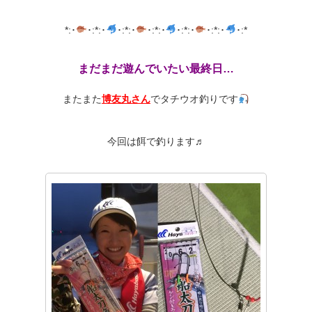
*:･
･:*:･
･:*:･
･:*:･
･:*:･
･:*:･
･:*
まだまだ遊んでいたい最終日…
またまた
博友丸さん
でタチウオ釣りです
今回は餌で釣ります♬