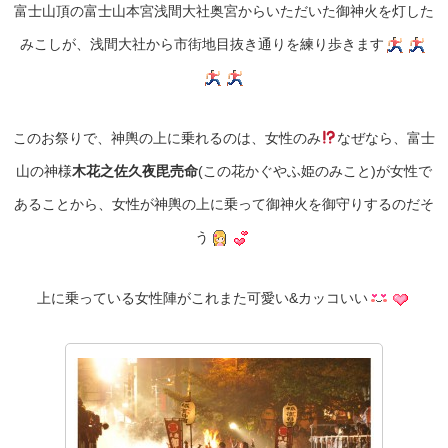
富士山頂の富士山本宮浅間大社奥宮からいただいた御神火を灯した
みこしが、浅間大社から市街地目抜き通りを練り歩きます
このお祭りで、神輿の上に乗れるのは、女性のみ
なぜなら、富士
山の神様
木花之佐久夜毘売命
(この花かぐやふ姫のみこと)が女性で
あることから、女性が神輿の上に乗って御神火を御守りするのだそ
う
上に乗っている女性陣がこれまた可愛い&カッコいい