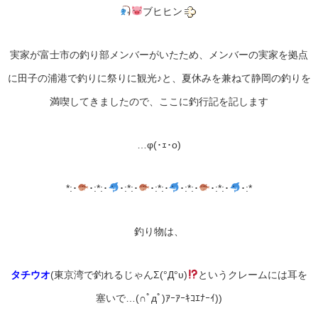
ブヒヒン
実家が富士市の釣り部メンバーがいたため、メンバーの実家を拠点
に田子の浦港で釣りに祭りに観光♪と、夏休みを兼ねて静岡の釣りを
満喫してきましたので、ここに釣行記を記します
…φ(･ｪ･o)
*:･
･:*:･
･:*:･
･:*:･
･:*:･
･:*:･
･:*
釣り物は、
タチウオ
(東京湾で釣れるじゃんΣ(°Д°υ)
というクレームには耳を
塞いで…(∩ﾟдﾟ)ｱｰｱｰｷｺｴﾅｰｲ))