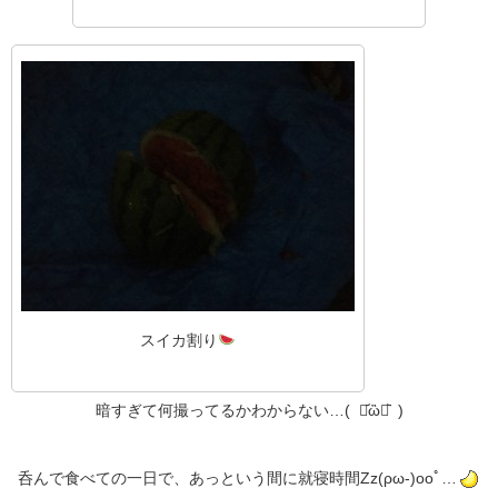
スイカ割り
暗すぎて何撮ってるかわからない…( ･᷄ὢ･᷅ )
呑んで食べての一日で、あっという間に就寝時間Zz(ρω-)oοﾟ…