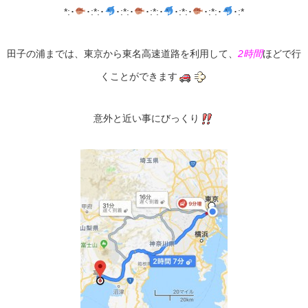
*:･
･:*:･
･:*:･
･:*:･
･:*:･
･:*:･
･:*
田子の浦までは、東京から東名高速道路を利用して、
2時間
ほどで行
くことができます
意外と近い事にびっくり