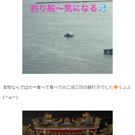
女性ならではの〜食べて食べての二泊三日の旅行
でした
うぷぷ
(〃ω〃)