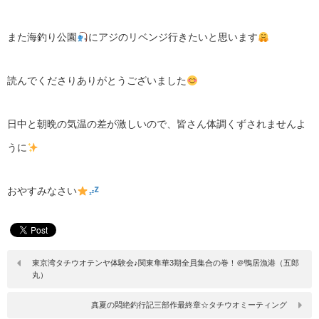
また海釣り公園
にアジのリベンジ行きたいと思います
読んでくださりありがとうございました
日中と朝晩の気温の差が激しいので、皆さん体調くずされませんよ
うに
おやすみなさい
東京湾タチウオテンヤ体験会♪関東隼華3期全員集合の巻！＠鴨居漁港（五郎
丸）
真夏の悶絶釣行記三部作最終章☆タチウオミーティング