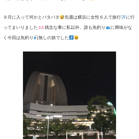
９月に入って何かとバタバタ
先週は横浜に女性６人で旅行
に行
ってまいりました
残念な事に私以外、誰も魚釣り
に興味がな
く今回は魚釣り
無しの旅でした