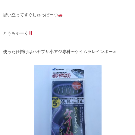
思い立ってすぐしゅっぱーつ
とうちゃーく
使った仕掛けはハヤブサ小アジ専科〜ケイムラレインボー♬