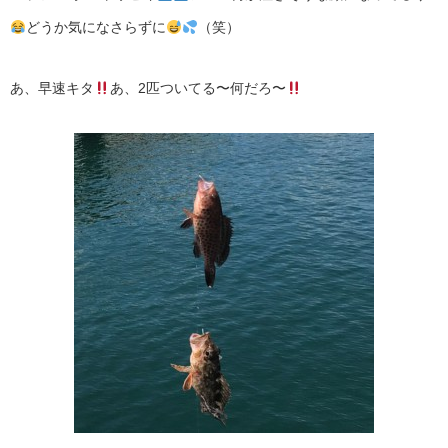
どうか気になさらずに
（笑）
あ、早速キタ
あ、2匹ついてる〜何だろ〜