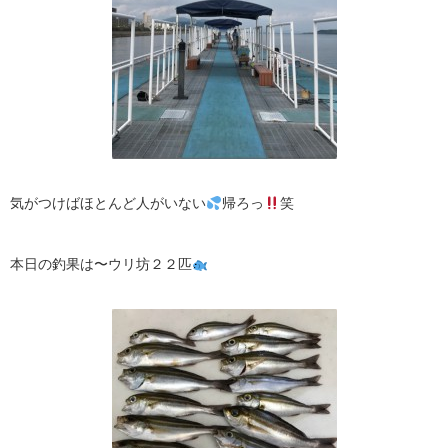
気がつけばほとんど人がいない
帰ろっ
笑
本日の釣果は〜ウリ坊２２匹