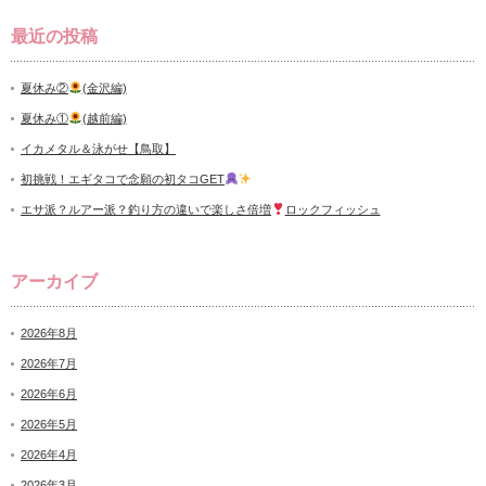
最近の投稿
夏休み②
(金沢編)
夏休み①
(越前編)
イカメタル＆泳がせ【鳥取】
初挑戦！エギタコで念願の初タコGET
エサ派？ルアー派？釣り方の違いで楽しさ倍増
ロックフィッシュ
アーカイブ
2026年8月
2026年7月
2026年6月
2026年5月
2026年4月
2026年3月