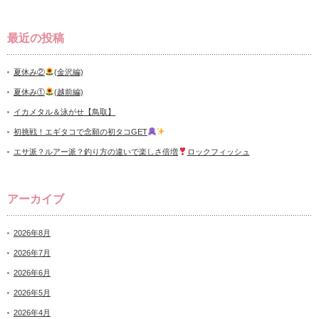
最近の投稿
夏休み②
(金沢編)
夏休み①
(越前編)
イカメタル＆泳がせ【鳥取】
初挑戦！エギタコで念願の初タコGET
エサ派？ルアー派？釣り方の違いで楽しさ倍増
ロックフィッシュ
アーカイブ
2026年8月
2026年7月
2026年6月
2026年5月
2026年4月