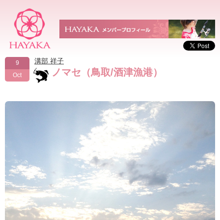
溝部 祥子
9
ノマセ（鳥取/酒津漁港）
Oct