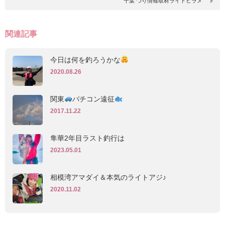
千葉 つり情報取材ライトヒラメ
関連記事
今日は何を釣ろうかな
2020.08.26
関東
バチコン遠征
2017.11.22
隼華2年目ラスト釣行は
2023.05.01
相模湾アマダイ＆本気のライトアジ♪
2020.11.02