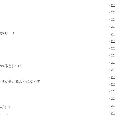
20
20
20
20
の釣り！！
20
20
20
20
20
ると(･･;)！
20
20
たりが分かるようになって
20
20
20
20
^）♪
20