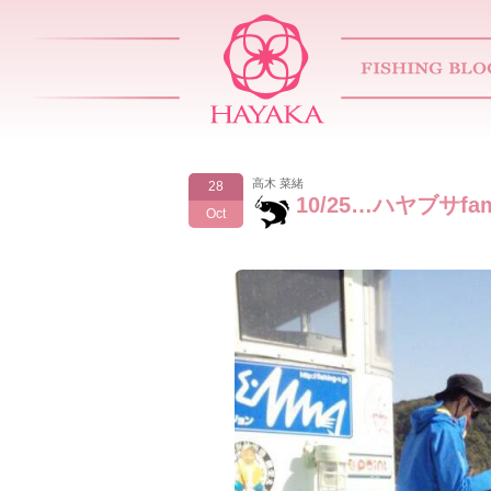
高木 菜緒
28
10/25…ハヤブサfa
Oct