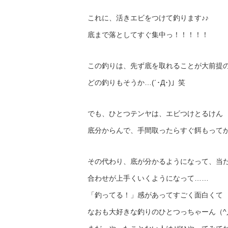
これに、活きエビをつけて釣ります♪♪
底まで落としてすぐ集中っ！！！！！
この釣りは、先ず底を取れることが大前提
どの釣りもそうか…(´･Д･)」笑
でも、ひとつテンヤは、エビつけとるけん
底分からんで、手間取ったらすぐ餌もってかれ
その代わり、底が分かるようになって、当
合わせが上手くいくようになって……
「釣ってる！」感があってすごく面白くて
なおも大好きな釣りのひとつっちゃーん（^人