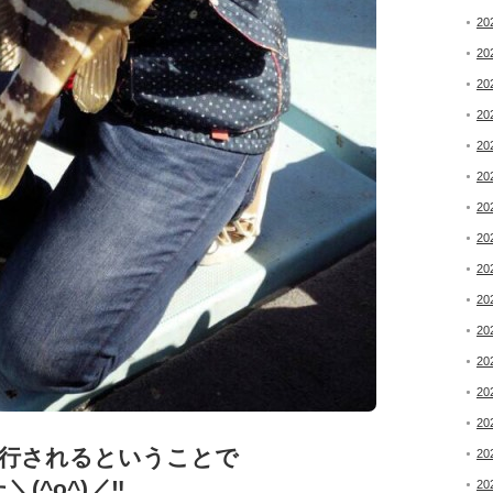
20
20
20
20
20
20
20
20
20
20
20
20
20
20
岡釣行されるということで
20
^o^)／‼︎
20