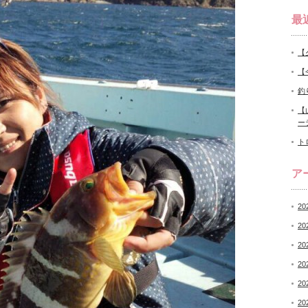
最
【
【
釣
【
ー
ト
ア
20
20
20
20
20
20