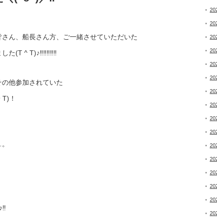
20
20
皆さん、船長さん方、ご一緒させていただいた
20
20
)♪‼︎‼︎‼︎‼︎‼︎
20
20
その他参加されていた
20
T)！
20
20
20
…。
20
20
20
20
20
︎
20