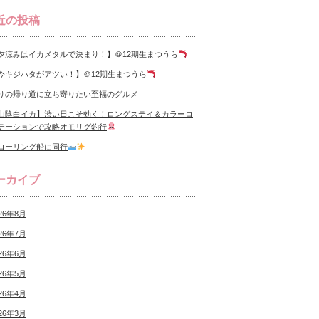
近の投稿
夕涼みはイカメタルで決まり！】＠12期生まつうら
今キジハタがアツい！】＠12期生まつうら
りの帰り道に立ち寄りたい至福のグルメ
山陰白イカ】渋い日こそ効く！ロングステイ＆カラーロ
テーションで攻略オモリグ釣行
ローリング船に同行
ーカイブ
26年8月
26年7月
26年6月
26年5月
26年4月
26年3月