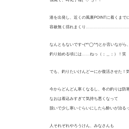
港を出発し、近くの風裏POINTに着くまで
容赦無く揺れまくり…………………………
なんともないです~(*^◯^*)とか言いながら
釣り始める頃には……ねっ（；＿；）！笑
でも、釣りたいけんどーにか復活させた！
今からどんどん寒くなるし、冬の釣りは防寒命‼︎‼
なおは着込みすぎて気持ち悪くなって
脱いで少し寒いぐらいにしたら酔いが治るっちゃ
人それぞれやろうけん、みなさんも