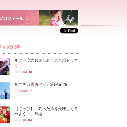
すすめ記事
年に一度のお楽しみ！東京湾トラフ
グ
2023.04.30
畑アテカ
タイラバ‪
‬Part25
2024.08.17
【さっぴ】 釣った魚を美味しく食
べよう ～鯛編～
2023.06.04