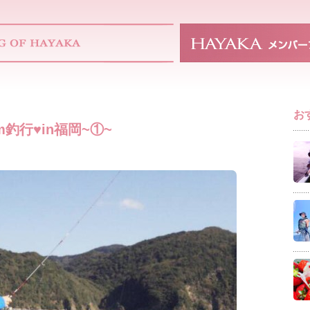
お
m釣行♥️in福岡~①~