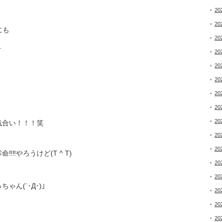
20
20
にも
20
…
20
20
、
20
20
20
20
気合い！！！笑
20
20
︎やろうけど(T ^ T)
20
20
ん(´･Д･)」
20
20
20