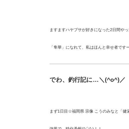
ますますハヤブサが好きになった2日間やった~(
「隼華」になれて、私はほんと幸せ者ですー(o^^o)
でわ、釣行記に…＼(^o^)／
まず1日目☆福岡県 宗像 こうのみなと「健
強風で、時化予報(^◇^;)！！