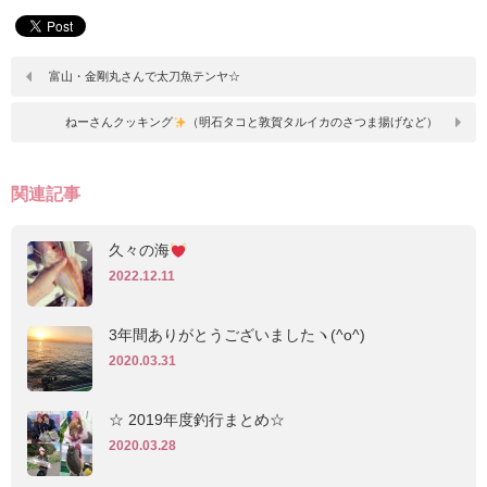
富山・金剛丸さんで太刀魚テンヤ☆
ねーさんクッキング
（明石タコと敦賀タルイカのさつま揚げなど）
関連記事
久々の海
2022.12.11
3年間ありがとうございましたヽ(^o^)
2020.03.31
☆ 2019年度釣行まとめ☆
2020.03.28