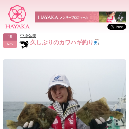
中原弘美
15
久しぶりのカワハギ釣り
Nov