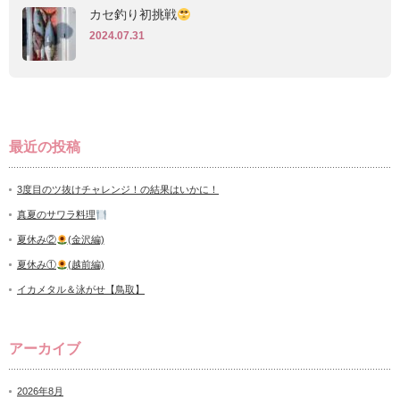
カセ釣り初挑戦
2024.07.31
最近の投稿
3度目のツ抜けチャレンジ！の結果はいかに！
真夏のサワラ料理
夏休み②
(金沢編)
夏休み①
(越前編)
イカメタル＆泳がせ【鳥取】
アーカイブ
2026年8月