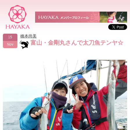
橋本尚美
15
富山・金剛丸さんで太刀魚テンヤ☆
Nov