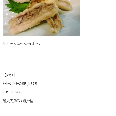
サクッ♪ふわっ♪うまっ♪
【ﾀｯｸﾙ】
ｵｰｼｬﾝｾﾝｻｰOSE-jb67S
ｼｰﾎﾞｰｸﾞ200j
船太刀魚ﾃﾝﾔ速掛型