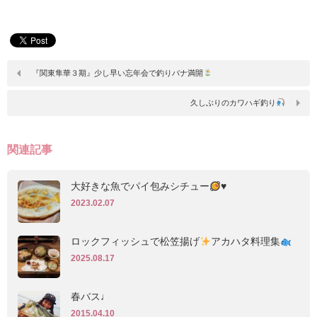
『関東隼華３期』少し早い忘年会で釣りバナ満開
久しぶりのカワハギ釣り
関連記事
大好きな魚でパイ包みシチュー
♥️
2023.02.07
ロックフィッシュで松笠揚げ
アカハタ料理集
2025.08.17
春バス♩
2015.04.10