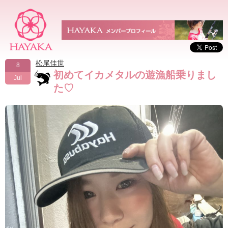
松尾佳世
8
初めてイカメタルの遊漁船乗りまし
Jul
た♡