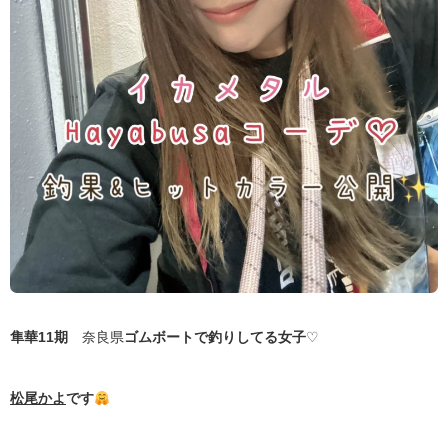
隼華11期
奈良県
ゴムボートで釣りしてる女子
♡
松尾かよ
です