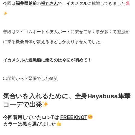
今回は
福井県越前
の
福丸さん
で、
イカメタル
に挑戦してきました
普段はマイゴムボートや友人ボートに乗せて頂く事が多くて
遊漁船
に乗る機会自体が数えるほどしかありませんでした。
イカメタルの遊漁船に乗るのは今回が初めて！
出船前からド緊張でした🫨笑
気合いを入れるために、全身Hayabusa隼華
コーデで出発
今回着用していたロンTは
FREEKNOT
カラーは黒を選びました