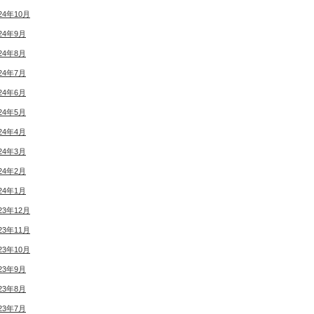
24年10月
24年9月
24年8月
24年7月
24年6月
24年5月
24年4月
24年3月
24年2月
24年1月
23年12月
23年11月
23年10月
23年9月
23年8月
23年7月