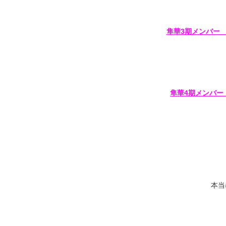
隼華3期メンバー
隼華4期メンバー
本当