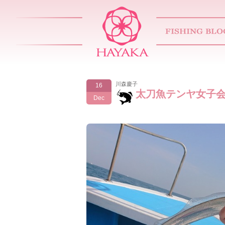
川森慶子
16
太刀魚テンヤ女子会 
Dec