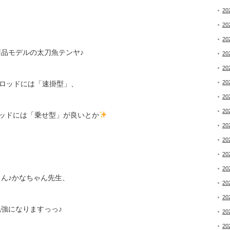
20
20
20
品モデルの太刀魚テンヤ♪
20
20
20
ロッドには「速掛型」、
20
20
ッドには「乗せ型」が良いとか
20
20
20
20
～ん♪かなちゃん先生、
20
20
勉強になりますっっ♪
20
20