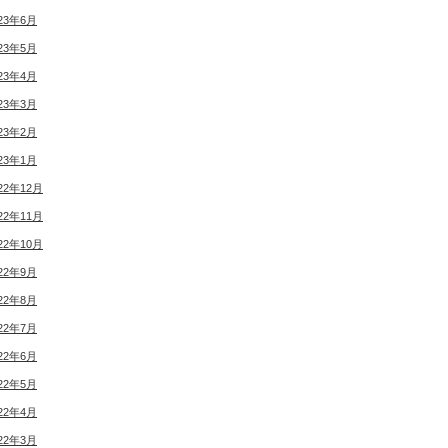
23年6月
23年5月
23年4月
23年3月
23年2月
23年1月
22年12月
22年11月
22年10月
22年9月
22年8月
22年7月
22年6月
22年5月
22年4月
22年3月