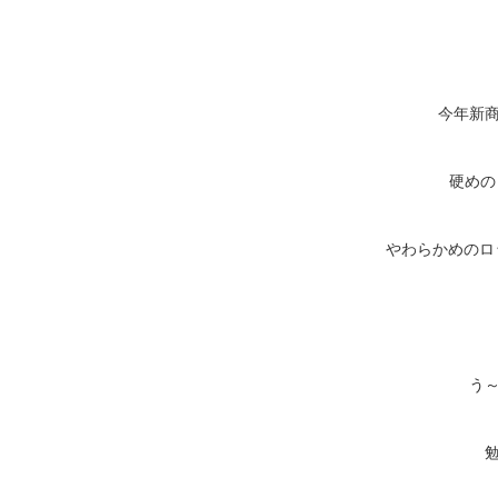
今年新商
硬めの
やわらかめのロ
う