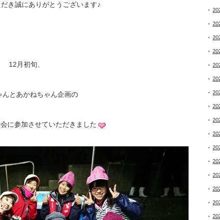
だき誠にありがとうございます♪
20
20
20
20
12月初旬、
20
20
20
ゃんとあかねちゃん企画の
20
20
子会に参加させていただきました
20
20
20
20
20
20
20