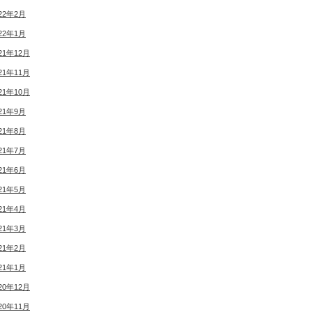
22年2月
22年1月
21年12月
21年11月
21年10月
21年9月
21年8月
21年7月
21年6月
21年5月
21年4月
21年3月
21年2月
21年1月
20年12月
20年11月