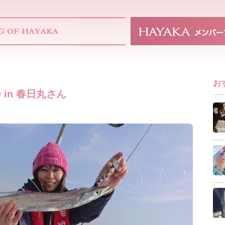
お
in 春日丸さん