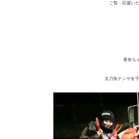
ご覧・応援いた
香奈ち
太刀魚テンヤ女