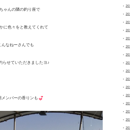
20
ちゃんの隣の釣り座で
20
20
かに色々をと教えてくれて
20
20
こんなねーさんでも
20
20
釣らせていただきましたヨ♪
20
20
20
20
20
期メンバーの香りンも
20
20
20
20