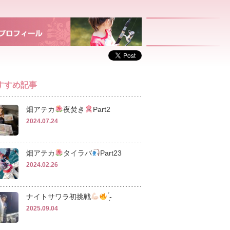
すすめ記事
畑アテカ
夜焚き
Part2
2024.07.24
畑アテカ
タイラバ‪
‬Part23
2024.02.26
ナイトサワラ初挑戦
̖́-
2025.09.04