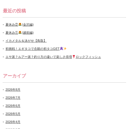
最近の投稿
夏休み②
(金沢編)
夏休み①
(越前編)
イカメタル＆泳がせ【鳥取】
初挑戦！エギタコで念願の初タコGET
エサ派？ルアー派？釣り方の違いで楽しさ倍増
ロックフィッシュ
アーカイブ
2026年8月
2026年7月
2026年6月
2026年5月
2026年4月