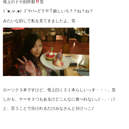
母上のドヤ顔炸裂
笑
(´◉◞౪◟◉) ﾄﾞﾔｯ!←どうや？嬉しいろ？？ね？ね？
みたいな顔して私を見てきましたよ。笑
ローソク３本ですけど、母上曰く２１本らしいっす・・・。笑
しかも、ケーキ３つもあるけどこんなに食べれない…(・.・;)
と、言うことで分けれるだけみなさんと分けっこ♪