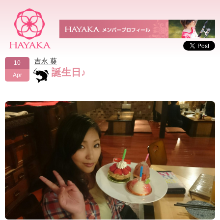
吉永 葵
10
誕生日♪
Apr