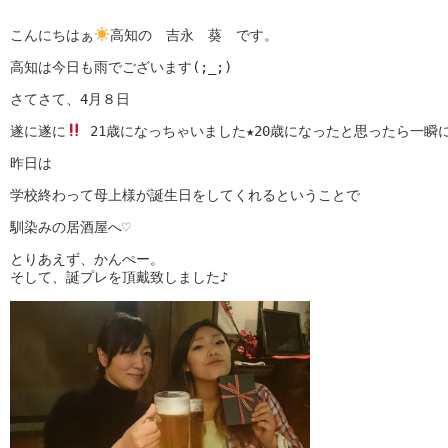
こんにちはぁ
高知の　吉永　葵　です。
高知は今日も雨でございます(;_;)
さてさて、4月８日
遂に遂に
 21歳になっちゃいました★20歳になったと思ったら一瞬
昨日は
学校終わって母上様が誕生日をしてくれるということで
馴染みの居酒屋へ♡
とりあえず、かんぺー。

そして、誕プレを頂戴致しました♪