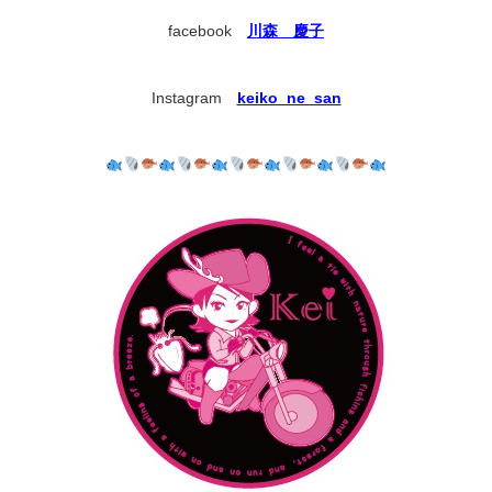
facebook
川森 慶子
Instagram
keiko_ne_san