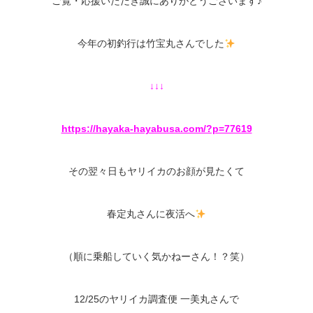
ご覧・応援いただき誠にありがとうございます♪
今年の初釣行は竹宝丸さんでした
↓↓↓
https://hayaka-hayabusa.com/?p=77619
その翌々日もヤリイカのお顔が見たくて
春定丸さんに夜活へ
（順に乗船していく気かねーさん！？笑）
12/25のヤリイカ調査便 一美丸さんで