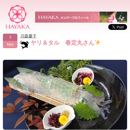
川森慶子
3
ヤリ＆タル 春定丸さん
May