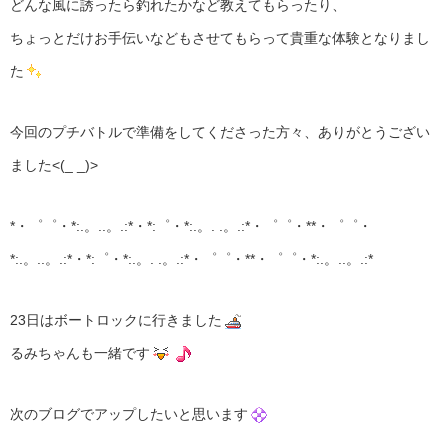
どんな風に誘ったら釣れたかなど教えてもらったり、
ちょっとだけお手伝いなどもさせてもらって貴重な体験となりまし
た
今回のプチバトルで準備をしてくださった方々、ありがとうござい
ました<(_ _)>
*・゜゜・*:.。..。.:*・*:゜・*:.。. .。.:*・゜゜・**・゜゜・
*:.。..。.:*・*:゜・*:.。. .。.:*・゜゜・**・゜゜・*:.。..。.:*
23日はボートロックに行きました
るみちゃんも一緒です
次のブログでアップしたいと思います