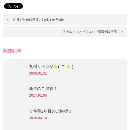
釣具のための遠征／Jack eye Finder
アカムツ（ノドグロ）中深海＠駿河湾
関連記事
九州リベンジ
( ˙꒳​˙
)
2026.01.31
新年のご挨拶！
2017.01.05
☆隼華2年目のご挨拶☆
2020.04.14