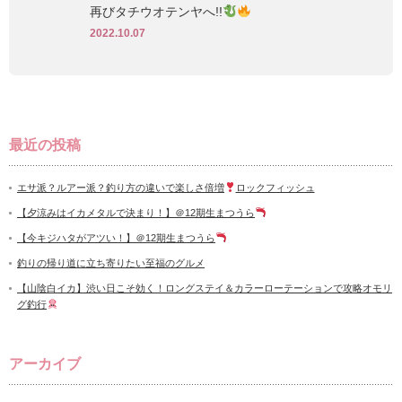
再びタチウオテンヤへ!!
2022.10.07
最近の投稿
エサ派？ルアー派？釣り方の違いで楽しさ倍増
ロックフィッシュ
【夕涼みはイカメタルで決まり！】＠12期生まつうら
【今キジハタがアツい！】＠12期生まつうら
釣りの帰り道に立ち寄りたい至福のグルメ
【山陰白イカ】渋い日こそ効く！ロングステイ＆カラーローテーションで攻略オモリ
グ釣行
アーカイブ