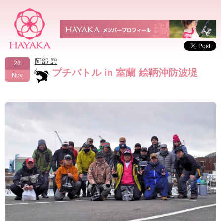
阿部 碧
28
プチバトル in 室蘭 絵鞆沖防波堤
Nov