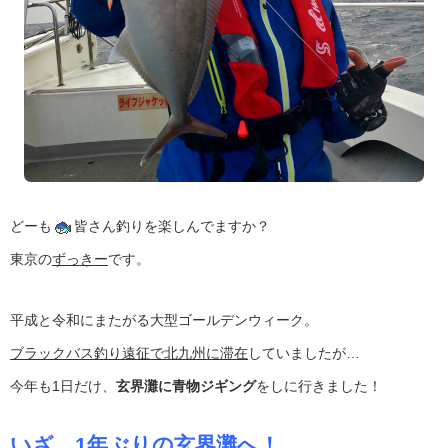
どーも
皆さん釣りを楽しんでますか？
東京の
ずっきー
です。
平成と令和にまたがる大型ゴールデンウィーク。
ブラックバス釣り遠征で北九州に滞在
していましたが…
今年も1日だけ、
玄界灘に青物ジギング
をしに行きました！
いざ、1年ぶりの玄界灘へ！