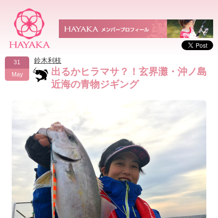
鈴木利枝
31
出るかヒラマサ？！玄界灘・沖ノ島
May
近海の青物ジギング