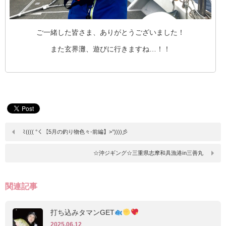
ご一緒した皆さま、ありがとうございました！
また玄界灘、遊びに行きますね…！！
ﾐ(((( °く【5月の釣り物色々-前編】>°))))彡
☆沖ジギング☆三重県志摩和具漁港ⅰn三善丸
関連記事
打ち込みタマンGET
2025.06.12