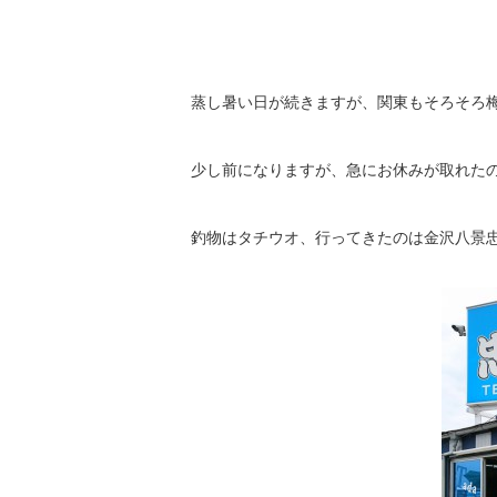
蒸し暑い日が続きますが、関東もそろそろ
少し前になりますが、急にお休みが取れた
釣物はタチウオ、行ってきたのは金沢八景