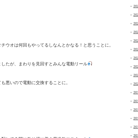
20
20
20
20
20
タチウオは何回もやってるしなんとかなる！と思うことに。
20
20
ましたが、まわりを見回すとみんな電動リール
20
20
ても悪いので電動に交換することに。
20
20
20
20
20
20
20