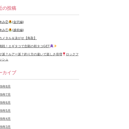
近の投稿
休み②
(金沢編)
休み①
(越前編)
カメタル＆泳がせ【鳥取】
挑戦！エギタコで念願の初タコGET
サ派？ルアー派？釣り方の違いで楽しさ倍増
ロックフ
ッシュ
ーカイブ
26年8月
26年7月
26年6月
26年5月
26年4月
26年3月