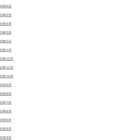
23年6月
23年5月
23年4月
23年3月
23年2月
23年1月
22年12月
22年11月
22年10月
22年9月
22年8月
22年7月
22年6月
22年5月
22年4月
22年3月