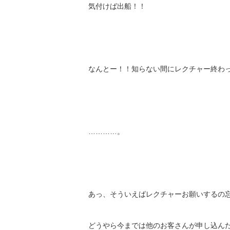
気付けば出船！！
なんとー！！知らない間にレクチャー終わ
…………。
あっ、そういえばレクチャーお願いするの
どうやら今までは他のお客さんが申し込ん