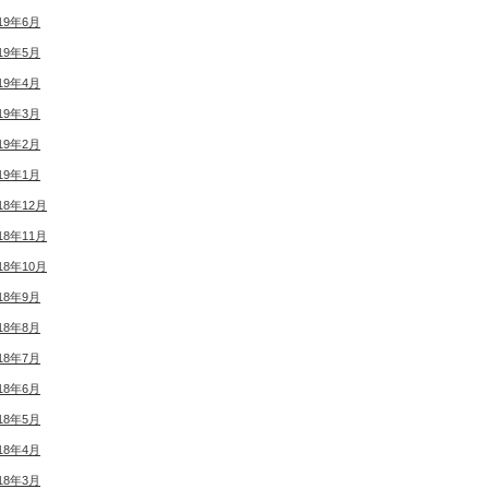
19年6月
19年5月
19年4月
19年3月
19年2月
19年1月
18年12月
18年11月
18年10月
18年9月
18年8月
18年7月
18年6月
18年5月
18年4月
18年3月