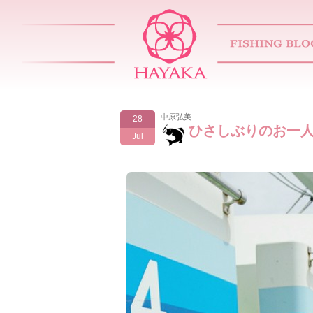
中原弘美
28
ひさしぶりのお一
Jul