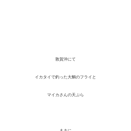
敦賀沖にて
イカタイで釣った大鯛のフライと
マイカさんの天ぷら
まさに