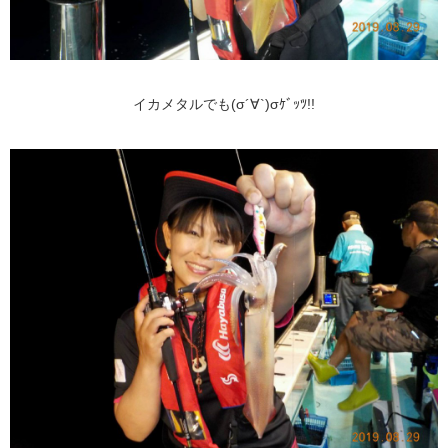
イカメタルでも(σ´∀`)σｹﾞｯﾂ!!