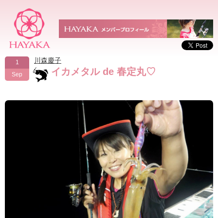
川森慶子
1
イカメタル de 春定丸♡
Sep