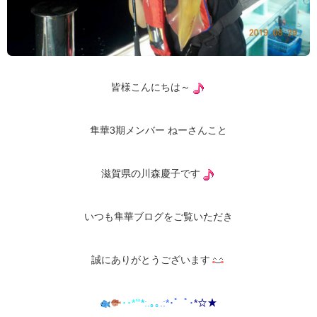
皆様こんにちは～
隼華3期メンバー ねーさんこと
滋賀県の川森慶子です
いつも隼華ブログをご覧いただき
誠にありがとうございます
･･*’“
*:.｡
｡
.:*･゜ﾟ･
*
☆★