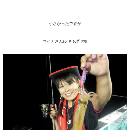
小さかったですが
マイカさん(σ´∀`)σｹﾞｯﾂ!!