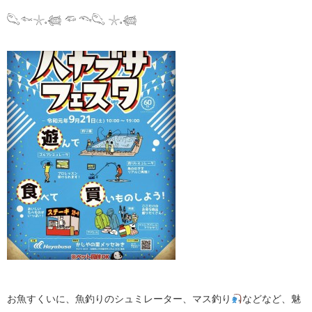
𓆡𓆜𓇼𓈒𓆉 𓆛 𓆞𓆡 𓇼𓈒𓆉
お魚すくいに、魚釣りのシュミレーター、マス釣り
などなど、魅