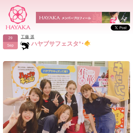
工藤 遥
29
ハヤブサフェスタ°･
Sep