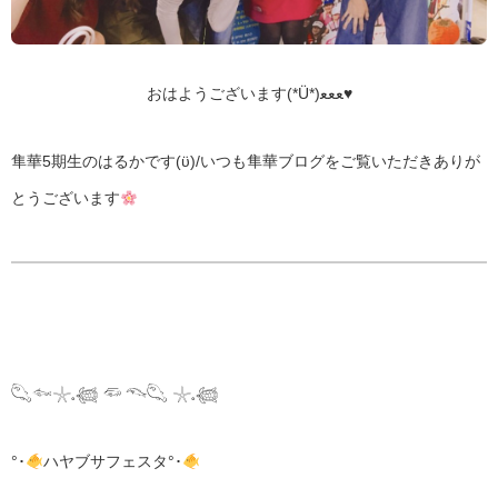
おはようございます(*Ü*)ﻌﻌﻌ♥️
隼華5期生のはるかです(ϋ)/いつも隼華ブログをご覧いただきありが
とうございます
𓆡𓆜𓇼𓈒𓆉 𓆛 𓆞𓆡 𓇼𓈒𓆉
°･
ハヤブサフェスタ°･