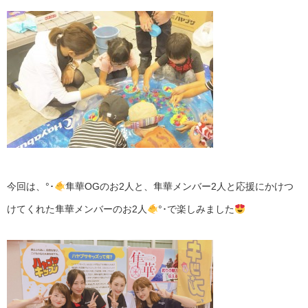
今回は、°･
隼華OGのお2人と、隼華メンバー2人と応援にかけつ
けてくれた隼華メンバーのお2人
°･で楽しみました