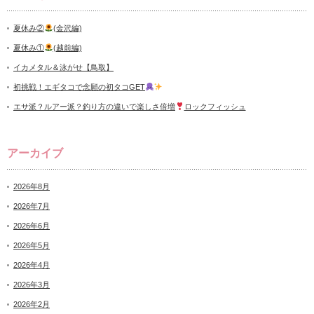
夏休み②
(金沢編)
夏休み①
(越前編)
イカメタル＆泳がせ【鳥取】
初挑戦！エギタコで念願の初タコGET
エサ派？ルアー派？釣り方の違いで楽しさ倍増
ロックフィッシュ
アーカイブ
2026年8月
2026年7月
2026年6月
2026年5月
2026年4月
2026年3月
2026年2月