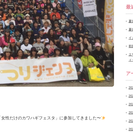
最
夏
夏
イ
初
エ
ィ
ア
20
20
20
20
女性だけのカワハギフェスタ」に参加してきました〜
20
20