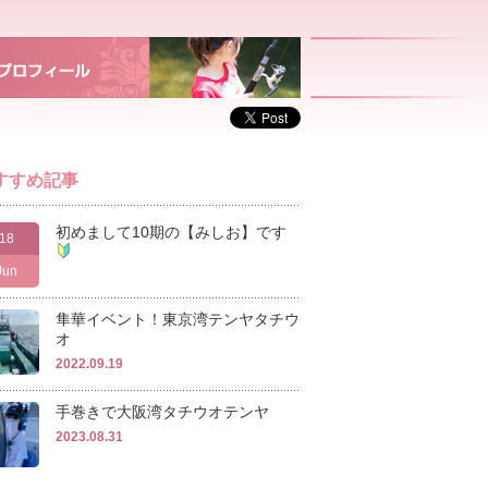
すすめ記事
初めまして10期の【みしお】です
18
Jun
隼華イベント！東京湾テンヤタチウ
オ
2022.09.19
手巻きで大阪湾タチウオテンヤ
2023.08.31