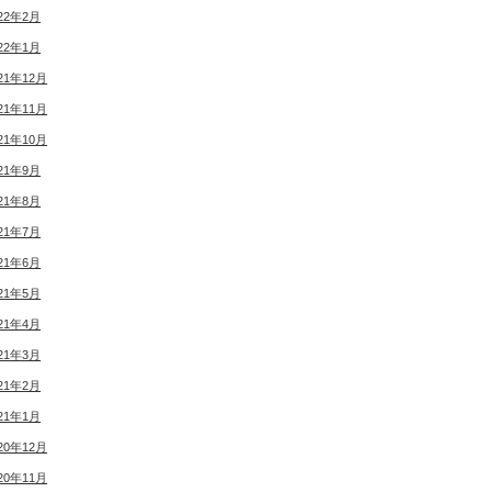
22年2月
22年1月
21年12月
21年11月
21年10月
21年9月
21年8月
21年7月
21年6月
21年5月
21年4月
21年3月
21年2月
21年1月
20年12月
20年11月