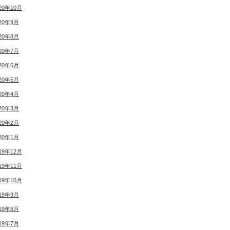
20年10月
20年9月
20年8月
20年7月
20年6月
20年5月
20年4月
20年3月
20年2月
20年1月
19年12月
19年11月
19年10月
19年9月
19年8月
19年7月