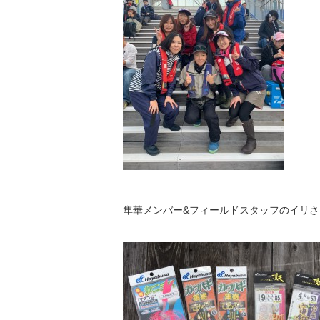
隼華メンバー&フィールドスタッフのイリ