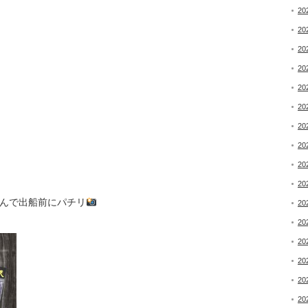
20
20
20
20
20
20
20
20
20
20
さんで出船前にパチリ
20
20
20
20
20
20