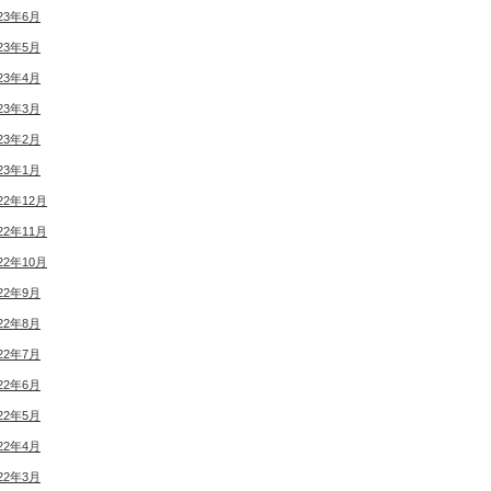
23年6月
23年5月
23年4月
23年3月
23年2月
23年1月
22年12月
22年11月
22年10月
22年9月
22年8月
22年7月
22年6月
22年5月
22年4月
22年3月