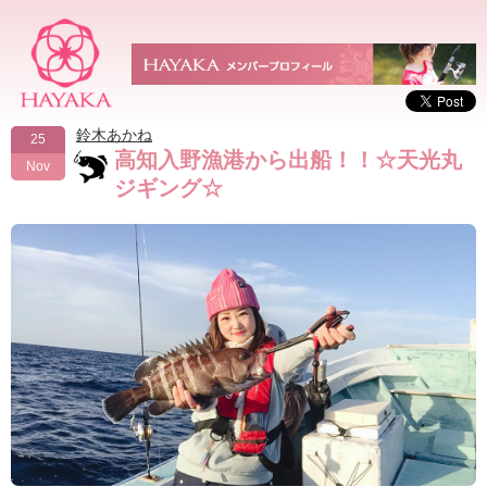
鈴木あかね
25
高知入野漁港から出船！！☆天光丸
Nov
ジギング☆