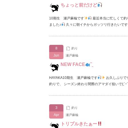
ちょっと前だけど
10期生 瀬戸麻楡です
最近本当に忙しくて釣り
ました♪
久々に朝イチからガッツリ行きたいです
8
釣り
Jun
瀬戸麻楡
NEW FACE
‪˜˷
HAYAKA10期生 瀬戸麻楡です
お久しぶりです
釣りで、 シーズン終わり間際のアマダイ狙いで(;`ｰ
3
釣り
Apr
瀬戸麻楡
トリプルきたぁー