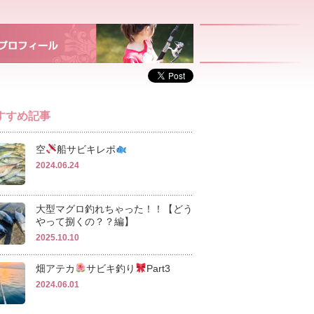
すすめ記事
空
船サビキレポ
2024.06.24
大型マグロ釣れちゃった！！【どう
やって捌くの？？編】
2025.10.10
畑アテカ
サビキ釣り
Part3
2024.06.01