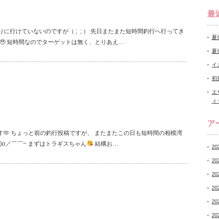
最
に行けていないのですが（ ; ; ） 先日またまた短時間釣行へ行ってき
夏
 短時間なのでターゲットは無く、とりあえ…
夏
イ
初
エ
ィ
ア
🫶 ちょっと前の釣行投稿ですが、 またまたこの日も短時間の相模湾
´)o／￣￣~ まずはトラギスちゃん
結構お…
20
20
20
20
20
20