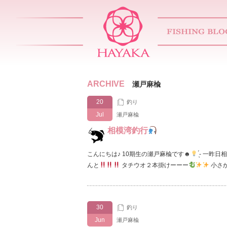
ARCHIVE
瀬戸麻楡
20
釣り
Jul
瀬戸麻楡
相模湾釣行
こんにちは♪ 10期生の瀬戸麻楡です☻
̖́-‬ 
んと
タチウオ２本掛けーーー
小さ
30
釣り
Jun
瀬戸麻楡