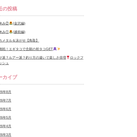
近の投稿
休み②
(金沢編)
休み①
(越前編)
カメタル＆泳がせ【鳥取】
挑戦！エギタコで念願の初タコGET
サ派？ルアー派？釣り方の違いで楽しさ倍増
ロックフ
ッシュ
ーカイブ
26年8月
26年7月
26年6月
26年5月
26年4月
26年3月