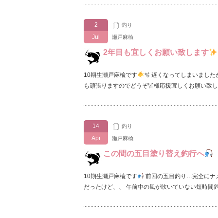
2
釣り
Jul
瀬戸麻楡
2年目も宜しくお願い致します
10期生瀬戸麻楡です
🫧‪ 遅くなってしまいまし
も頑張りますのでどうぞ皆様応援宜しくお願い致し
14
釣り
Apr
瀬戸麻楡
この間の五目塗り替え釣行へ
10期生瀬戸麻楡です
前回の五目釣り…完全にナメ
だったけど、、 午前中の風が吹いていない短時間釣