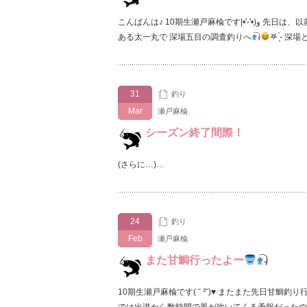
こんばんは♪ 10期生瀬戸麻楡です‎|•'-'•)و 先日は、以前も何度か一緒に釣りに行ってる HEATの岸本さんと神奈川県平塚市に
‎𖤐 ̖́-‬
31
釣り
Mar
瀬戸麻楡
シーズン終了間際！
(さらに…)…
24
釣り
Feb
瀬戸麻楡
また甘鯛行ったよー
10期生瀬戸麻楡です( ˘ ³˘)
♥
またまた先日甘鯛釣り行