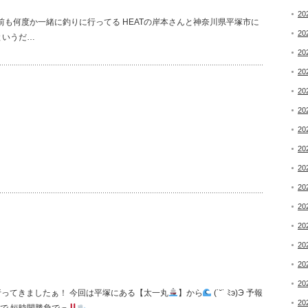
20
20
 深場というだ…
20
20
20
20
20
20
20
20
20
20
20
20
20
ってきましたぁ！ 今回は平塚にある【太一丸
】から
(˙˘˙ ﾐэ)Э 予報
20