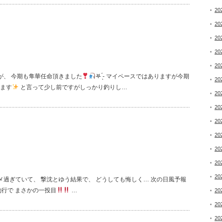
20
20
20
20
20
たが、 今期も隼華任命頂きました
‬‎𖤐 ̖́-‬ マイペースではありますが今期
20
ます
と言って少し前ですがしっかり釣りし…
20
20
20
20
20
20
20
過ぎていて、 撃沈とゆう結果で、 どうしても悔しく… 次の日風予報
行で まさかの一投目
…
20
20
20