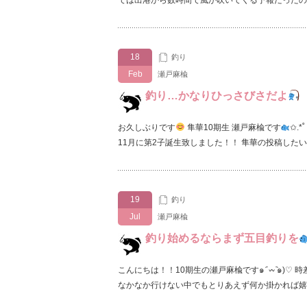
では出港から数時間で風が吹いてくる予報だったの
18
釣り
Feb
瀬戸麻楡
釣り…かなりひっさびさだよ‪
お久しぶりです
隼華10期生 瀬戸麻楡です
✩.
11月に第2子誕生致しました！！ 隼華の投稿した
19
釣り
Jul
瀬戸麻楡
釣り始めるならまず五目釣りを
こんにちは！！10期生の瀬戸麻楡です๑ ᷇ 𖥦 ᷆๑)♡
なかなか行けない中でもとりあえず何か掛かれば嬉