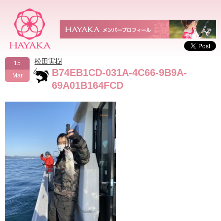
松田実樹
15
B74EB1CD-031A-4C66-9B9A-
Mar
69A01B164FCD