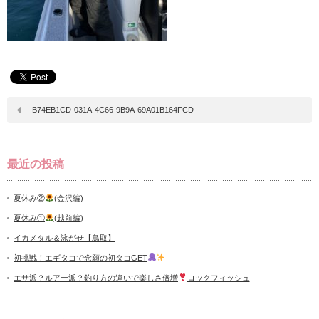
B74EB1CD-031A-4C66-9B9A-69A01B164FCD
最近の投稿
夏休み②
(金沢編)
夏休み①
(越前編)
イカメタル＆泳がせ【鳥取】
初挑戦！エギタコで念願の初タコGET
エサ派？ルアー派？釣り方の違いで楽しさ倍増
ロックフィッシュ