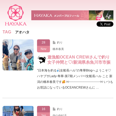
TAG
アオハタ
28
釣り
Nov
橋本春美
遊漁船OCEAN CREWさんで釣り
女子仲間と♡/新潟県糸魚川市市振
”日本海を釣る
女船長ハル”の隼華Blogへようこそ♡
ハヤブサLady-隼華-第7期メンバー/女船長ハル こと 新
潟の橋本春美です
୨୧┈┈┈┈┈┈┈┈┈┈┈┈┈┈┈┈┈୨୧ いつも
お世話になっているOCEANCREWさんに …
16
釣り
Jan
内山由紀子