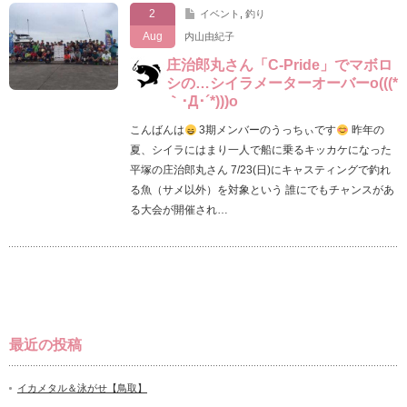
2
イベント
,
釣り
Aug
内山由紀子
庄治郎丸さん「C-Pride」でマボロ
シの…シイラメーターオーバーo(((*
｀･Д･´*)))o
こんばんは
3期メンバーのうっちぃです
昨年の
夏、シイラにはまり一人で船に乗るキッカケになった
平塚の庄治郎丸さん 7/23(日)にキャスティングで釣れ
る魚（サメ以外）を対象という 誰にでもチャンスがあ
る大会が開催され…
最近の投稿
イカメタル＆泳がせ【鳥取】