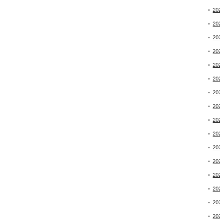
20
20
20
20
20
20
20
20
20
20
20
20
20
20
20
20