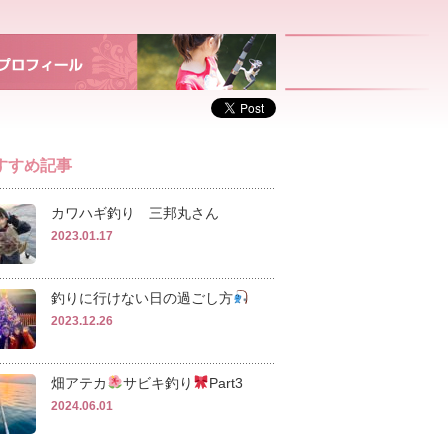
すすめ記事
カワハギ釣り 三邦丸さん
2023.01.17
釣りに行けない日の過ごし方
2023.12.26
畑アテカ
サビキ釣り
Part3
2024.06.01