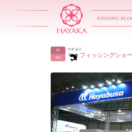
中本 昌子
30
フィッシングショー
Jan