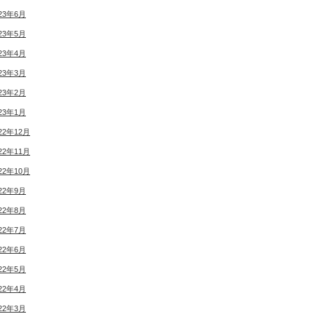
23年6月
23年5月
23年4月
23年3月
23年2月
23年1月
22年12月
22年11月
22年10月
22年9月
22年8月
22年7月
22年6月
22年5月
22年4月
22年3月