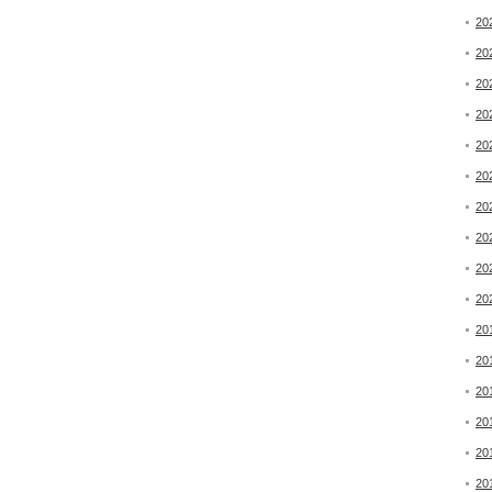
20
20
20
20
20
20
20
20
20
20
20
20
20
20
20
20