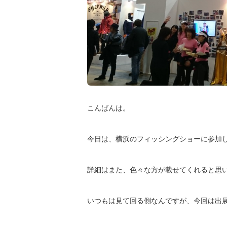
こんばんは。
今日は、横浜のフィッシングショーに参加
詳細はまた、色々な方が載せてくれると思
いつもは見て回る側なんですが、今回は出