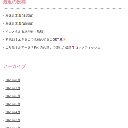
最近の投稿
夏休み②
(金沢編)
夏休み①
(越前編)
イカメタル＆泳がせ【鳥取】
初挑戦！エギタコで念願の初タコGET
エサ派？ルアー派？釣り方の違いで楽しさ倍増
ロックフィッシュ
アーカイブ
2026年8月
2026年7月
2026年6月
2026年5月
2026年4月
2026年3月