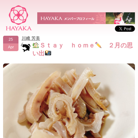
川﨑 芳美
25
Ｓｔａｙ ｈｏｍｅ
２月の思
Apr
い出