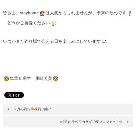
皆さま、stayhome
は大変かもしれませんが、未来のためです
どうかご自愛ください
いつかまた釣り場で会える日を楽しみにしています
隼華５期生 川崎芳美
２月の釣行
磯釣り編♡
☆2月釣行
ワカサギ10束プロジェクト☆