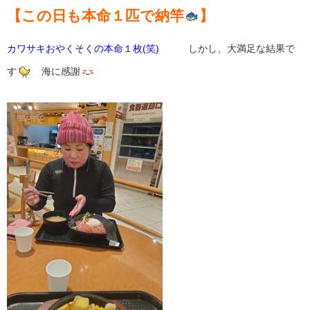
【この日も本命１匹で納竿
】
カワサキおやくそくの本命１枚(笑)
しかし、大満足な結果で
す
海に感謝