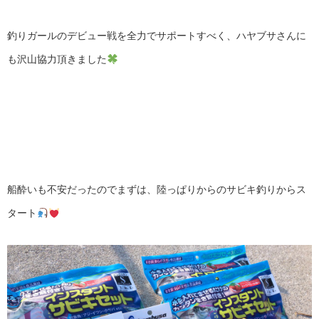
釣りガールのデビュー戦を全力でサポートすべく、ハヤブサさんに
も沢山協力頂きました
船酔いも不安だったのでまずは、陸っぱりからのサビキ釣りからス
タート