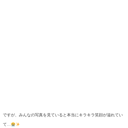
ですが、みんなの写真を見ていると本当にキラキラ笑顔が溢れてい
て…