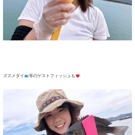
ズズメダイ
等のゲストフィッシュも