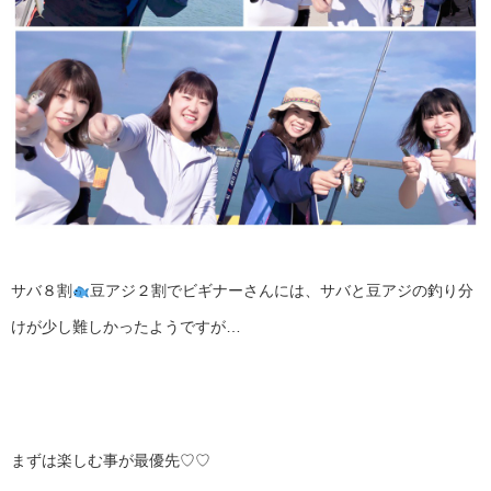
サバ８割
豆アジ２割でビギナーさんには、サバと豆アジの釣り分
けが少し難しかったようですが…
まずは楽しむ事が最優先♡♡