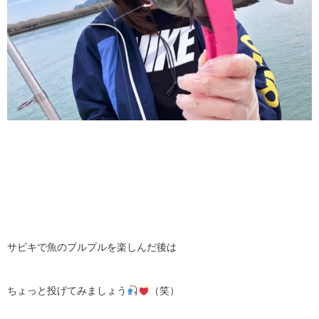
サビキで魚のプルプルを楽しんだ後は
ちょっと投げてみましょう
（笑）