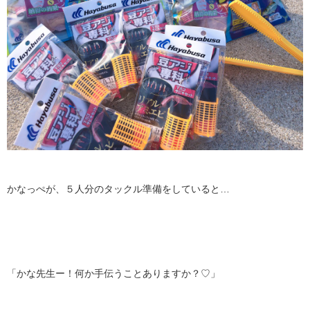
かなっぺが、５人分のタックル準備をしていると…
「かな先生ー！何か手伝うことありますか？♡」