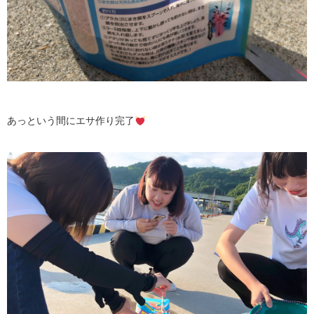
あっという間にエサ作り完了