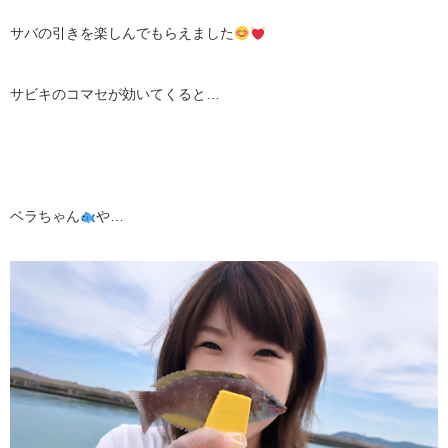
サバの引きを楽しんでもらえました
サビキのコマセが効いてくると…
ベラちゃん
や…