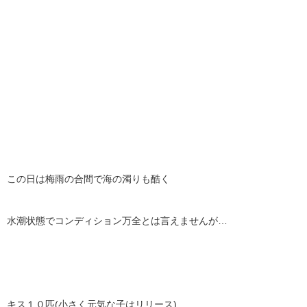
この日は梅雨の合間で海の濁りも酷く
水潮状態でコンディション万全とは言えませんが…
キス１０匹(小さく元気な子はリリース)