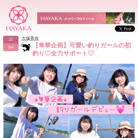
大塚香奈
22
【隼華企画】可愛い釣りガールの初
Jun
釣り♡全力サポート♡