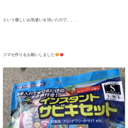
という優しいお気遣いを頂いたので、、、
コマセ作りをお願いしました