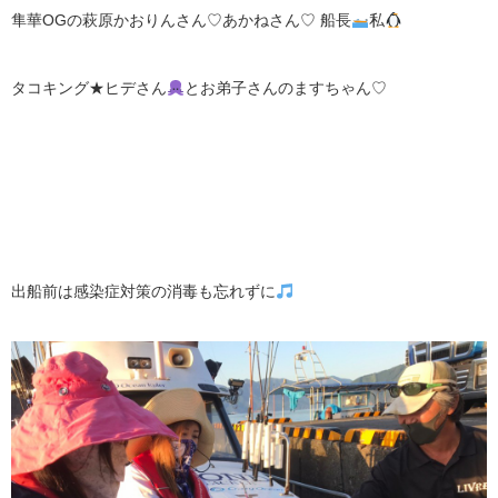
隼華OGの萩原かおりんさん♡あかねさん♡ 船長
私
タコキング★ヒデさん
とお弟子さんのますちゃん♡
出船前は感染症対策の消毒も忘れずに