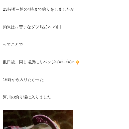
23時頃～朝の4時まで釣りをしましたが
釣果は､､苦手なダツ1匹( ๐_๐)〣
ってことで
数日後、同じ場所にリベンジ୧(๑•̀⌄•́๑)૭
16時から入りたかった
河川の釣り場に入りました