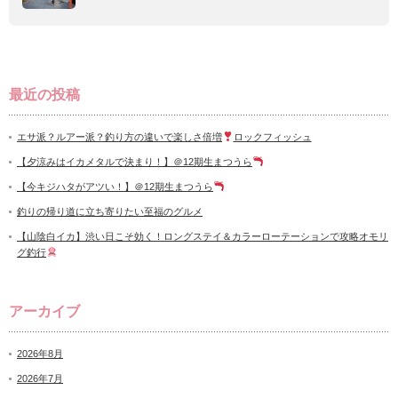
最近の投稿
エサ派？ルアー派？釣り方の違いで楽しさ倍増
ロックフィッシュ
【夕涼みはイカメタルで決まり！】＠12期生まつうら
【今キジハタがアツい！】＠12期生まつうら
釣りの帰り道に立ち寄りたい至福のグルメ
【山陰白イカ】渋い日こそ効く！ロングステイ＆カラーローテーションで攻略オモリ
グ釣行
アーカイブ
2026年8月
2026年7月