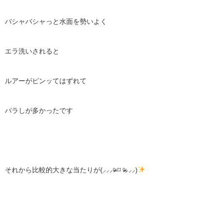
バシャバシャっと水面を勢いよく
エラ洗いされると
ルアーがピンッてはずれて
バラしが多かったです
それから比較的大きな当たりが(⸝⸝⸝ᵒ̴̶̷ ⌑ ᵒ̴̶̷⸝⸝⸝)