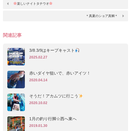
楽しいナイトタチウオ
＊真夏のショア真鯛＊
関連記事
3/8.3/9はキープキャスト‪
2025.02.27
赤いダイヤ狙いで、赤いアイツ！
2020.04.14
そうだ！アカムツに行こう
2020.10.02
1月の釣り行脚☆西へ東へ
2019.01.30