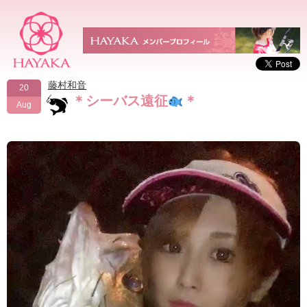
藤村和音
20
＊シーバス遠征
＊
Aug