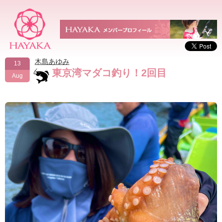
木島あゆみ
13
東京湾マダコ釣り！2回目
Aug