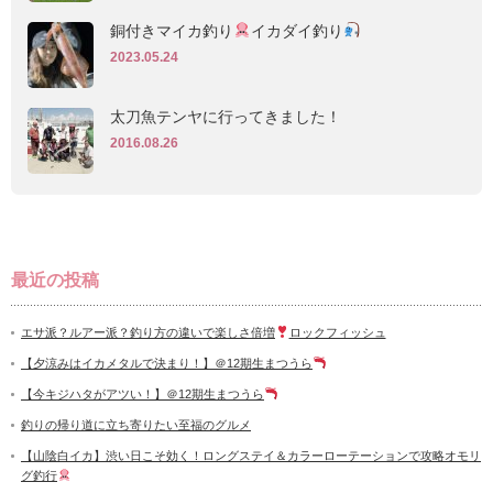
銅付きマイカ釣り
イカダイ釣り
2023.05.24
太刀魚テンヤに行ってきました！
2016.08.26
最近の投稿
エサ派？ルアー派？釣り方の違いで楽しさ倍増
ロックフィッシュ
【夕涼みはイカメタルで決まり！】＠12期生まつうら
【今キジハタがアツい！】＠12期生まつうら
釣りの帰り道に立ち寄りたい至福のグルメ
【山陰白イカ】渋い日こそ効く！ロングステイ＆カラーローテーションで攻略オモリ
グ釣行