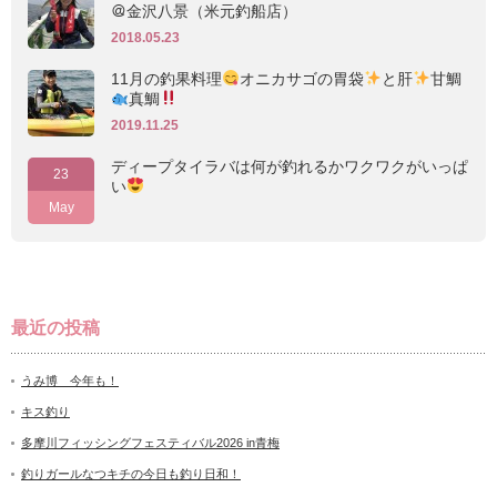
＠金沢八景（米元釣船店）
2018.05.23
11月の釣果料理
オニカサゴの胃袋
と肝
甘鯛
真鯛
2019.11.25
ディープタイラバは何が釣れるかワクワクがいっぱ
23
い
May
最近の投稿
うみ博 今年も！
キス釣り
多摩川フィッシングフェスティバル2026 in青梅
釣りガールなつキチの今日も釣り日和！