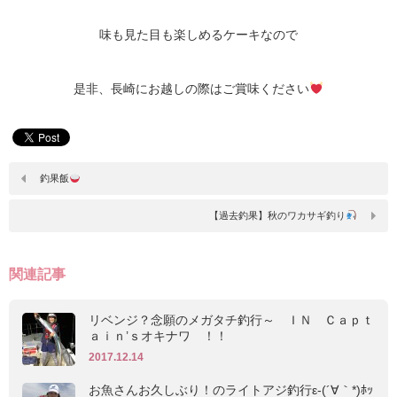
味も見た目も楽しめるケーキなので
是非、長崎にお越しの際はご賞味ください
釣果飯
【過去釣果】秋のワカサギ釣り
関連記事
リベンジ？念願のメガタチ釣行～ ＩＮ Ｃａｐｔ
ａｉｎ’ｓオキナワ ！！
2017.12.14
お魚さんお久しぶり！のライトアジ釣行ε-(´∀｀*)ﾎｯ