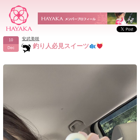
安武美咲
10
釣り人必見スイーツ
Dec