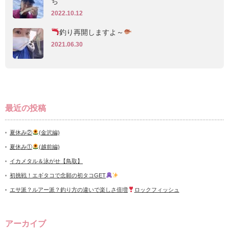
ち
2022.10.12
釣り再開しますよ～
2021.06.30
最近の投稿
夏休み②
(金沢編)
夏休み①
(越前編)
イカメタル＆泳がせ【鳥取】
初挑戦！エギタコで念願の初タコGET
エサ派？ルアー派？釣り方の違いで楽しさ倍増
ロックフィッシュ
アーカイブ