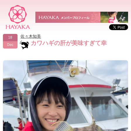
佐々木知美
18
カワハギの肝が美味すぎて幸
Dec