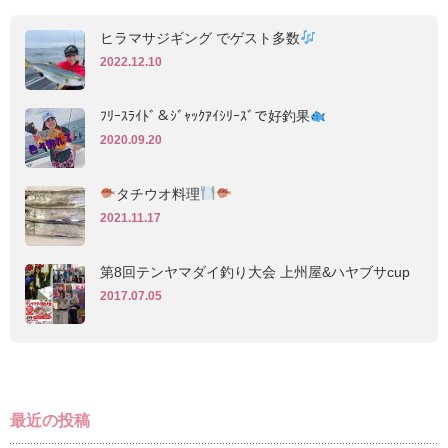
ヒラマサジギング でゲスト多数
2022.12.10
ﾌﾘｰｽﾗｲﾄﾞ＆ｼﾞｬｯｸｱｲｼﾘｰｽﾞで好釣果
2020.09.20
タチウオ料理
2021.11.17
第8回テンヤマダイ釣り大会 上州屋&ハヤブサcup
2017.07.05
最近の投稿