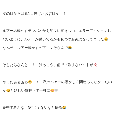
次の日からは丸1日投げたおす日々！！
ルアーの動かすテンポとかを船長に聞きつつ、エラーアクションし
ないように、ルアーが動いてるかも見つつ必死になってました
なんせ、ルアー動かすの下手くそなんで
そしたらなんと！！！けっこう手前でド派手なバイトが
！！
やったぁぁぁあ
！！！私のルアーの動かし方間違ってなかったの
か
と嬉しい気持ちで一杯に
🩷
途中でみんな、GTじゃないなと悟る