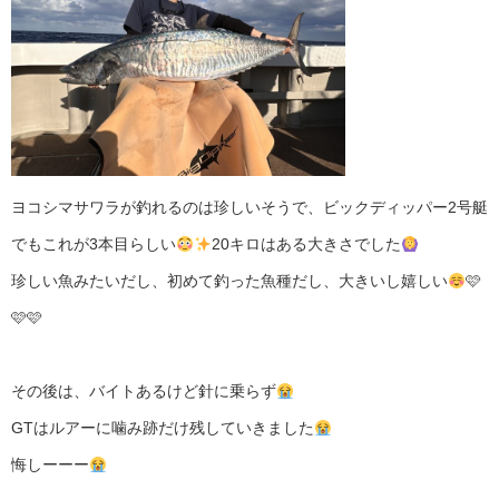
ヨコシマサワラが釣れるのは珍しいそうで、ビックディッパー2号艇
でもこれが3本目らしい
20キロはある大きさでした
珍しい魚みたいだし、初めて釣った魚種だし、大きいし嬉しい
🩷
🩷🩷
その後は、バイトあるけど針に乗らず
GTはルアーに噛み跡だけ残していきました
悔しーーー