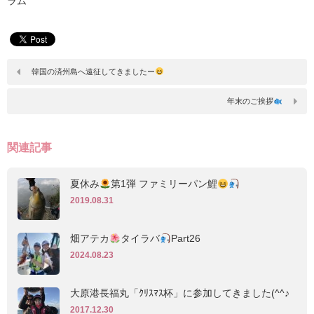
ラム
韓国の済州島へ遠征してきましたー
年末のご挨拶
関連記事
夏休み
第1弾 ファミリーパン鯉
2019.08.31
畑アテカ
タイラバ‪
‬Part26
2024.08.23
大原港長福丸「ｸﾘｽﾏｽ杯」に参加してきました(^^♪
2017.12.30