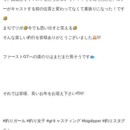
ーがキャストする前の位置と変わってなくて素振りになった！です
まぢでツボ
今でも思い出すと笑える
そんな楽しい釣行を皆様ありがとうございました
🩷
ファーストGTへの道のりはまだまだ長そうです
それでは皆様、良いお年をお迎え下さい🫡🩷
#釣りガール #釣り女子 #gtキャスティング #bigdipper #釣りスタグ