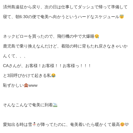
済州島遠征から戻り、次の日は仕事してダッシュで帰って準備して
寝て、朝6:30の便で奄美へ向かうというハードなスケジュール
ネックピローを買ったので、飛行機の中で大爆睡
鹿児島で乗り換えなんだけど、着陸の時に背もたれ戻さなきゃいか
んくて、、、
CAさんが、お客様！お客様！！お客様っ！！！
と3回呼びかけて起きる私
恥ずかしい
www
そんなこんなで奄美に到着
愛知出る時は雪
が降ってたのに、奄美着いたら暖かくて最高
🩷