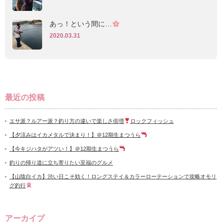
あっ！という間に…
2020.03.31
最近の投稿
エサ派？ルアー派？釣り方の違いで楽しさ倍増
ロックフィッシュ
【夕涼みはイカメタルで決まり！】＠12期生まつうら
【今キジハタがアツい！】＠12期生まつうら
釣りの帰り道に立ち寄りたい至福のグルメ
【山陰白イカ】渋い日こそ効く！ロングステイ＆カラーローテーションで攻略オモリ
グ釣行
アーカイブ