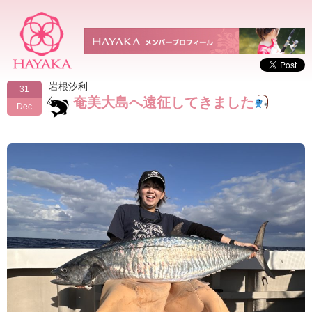
岩根汐利
31
奄美大島へ遠征してきました‪
Dec