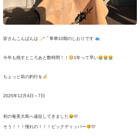
皆さんこんばんは
* :ﾟ隼華10期のしおりです ‪
今年も残すところあと数時間！！
1年って早い
ちょっと前の釣行を
2025年12月4日～7日
初の奄美大島へ遠征してきました
🩷
そう！！！憧れの！！！ビックディッパー
🩷