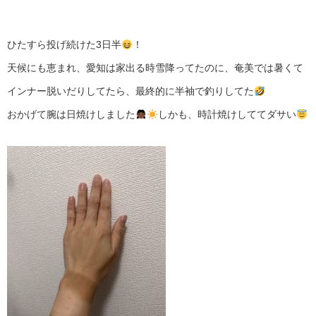
ひたすら投げ続けた3日半
！
天候にも恵まれ、愛知は家出る時雪降ってたのに、奄美では暑くて
インナー脱いだりしてたら、最終的に半袖で釣りしてた
おかげて腕は日焼けしました
しかも、時計焼けしててダサい