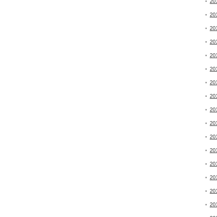
20
20
20
20
20
20
20
20
20
20
20
20
20
20
20
20