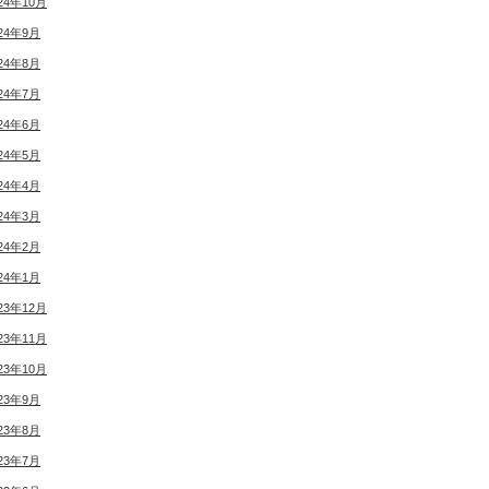
24年10月
24年9月
24年8月
24年7月
24年6月
24年5月
24年4月
24年3月
24年2月
24年1月
23年12月
23年11月
23年10月
23年9月
23年8月
23年7月