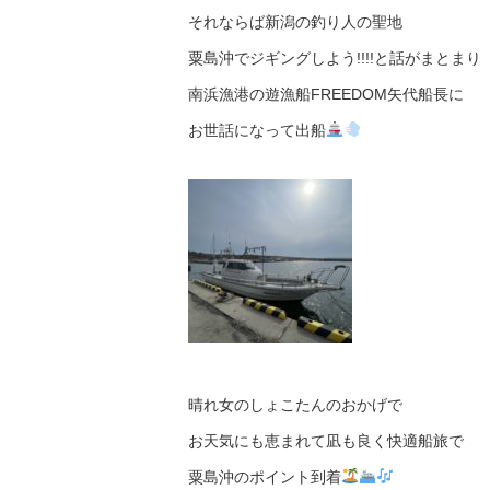
それならば新潟の釣り人の聖地
粟島沖でジギングしよう!!!!と話がまとまり
南浜漁港の遊漁船FREEDOM矢代船長に
お世話になって出船
晴れ女のしょこたんのおかげで
お天気にも恵まれて凪も良く快適船旅で
粟島沖のポイント到着