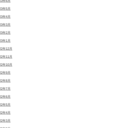
23年6月
23年5月
23年4月
23年3月
23年2月
23年1月
22年12月
22年11月
22年10月
22年9月
22年8月
22年7月
22年6月
22年5月
22年4月
22年3月