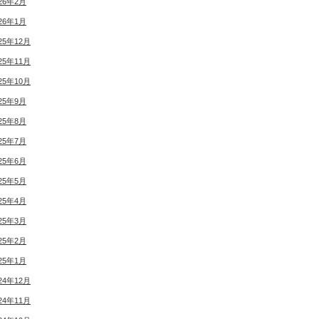
26年2月
26年1月
25年12月
25年11月
25年10月
25年9月
25年8月
25年7月
25年6月
25年5月
25年4月
25年3月
25年2月
25年1月
24年12月
24年11月