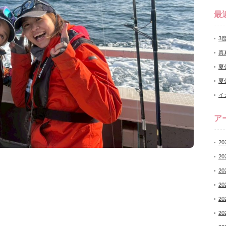
最
3
真
夏
夏
イ
ア
20
20
20
20
20
20