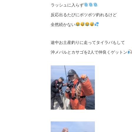
ラッシュに入らず
反応出るたびにポツポツ釣れるけど
全然続かない
途中お土産釣りに走ってタイラバもして
沖メバルとカサゴを2人で仲良くゲットン