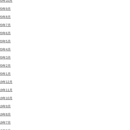
20年10月
20年9月
20年8月
20年7月
20年6月
20年5月
20年4月
20年3月
20年2月
20年1月
19年12月
19年11月
19年10月
19年9月
19年8月
19年7月