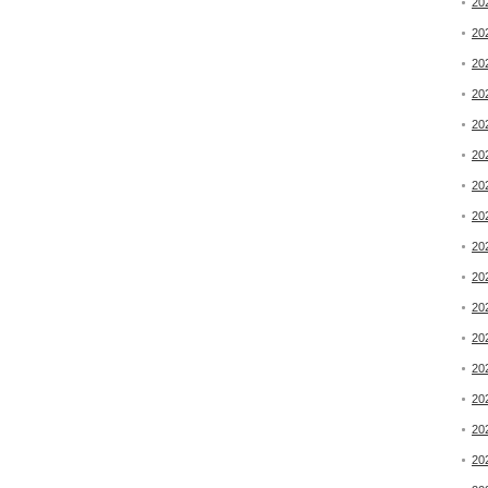
20
20
20
20
20
20
20
20
20
20
20
20
20
20
20
20