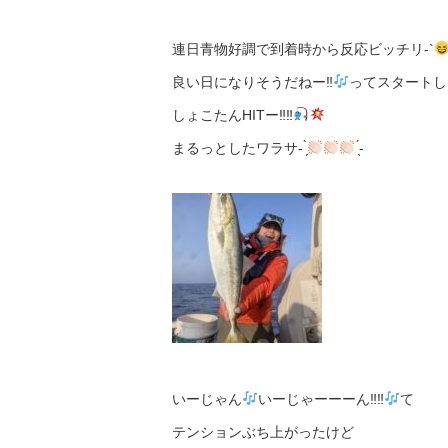
連日青物好調で到着時から反応ビッチリ-`
良い日になりそうだねー‼︎
ってスタートし
しょこたんHITー‼︎‼︎
まるっとしたワラサ- ̗̀
̖́-
いーじゃん
いーじゃーーーん‼︎‼︎
て
テンションぶち上がったけど