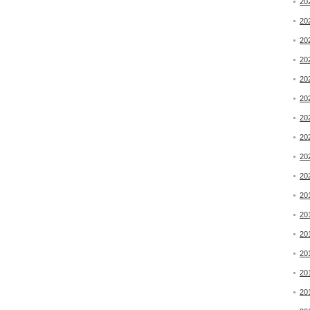
20
20
20
20
20
20
20
20
20
20
20
20
20
20
20
20