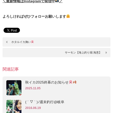
＼最新情報はInstagramで発信中
／
よろしければぜひフォローお願いします
ホタルイカ掬い
サーモン【海上釣り堀:海恵】
関連記事
秋イカ2025終幕のお知らせ
2025.11.05
( ´ ▽ ` )ﾉ週末釣行@岐阜
2016.06.19