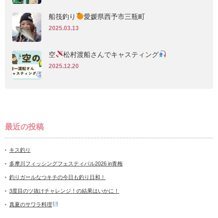
船筏釣り
愛媛県西予市三瓶町
2025.03.13
空
松村渡船さんでキャスティング
2025.12.20
最近の投稿
キス釣り
多摩川フィッシングフェスティバル2026 in青梅
釣りガールなつキチの今日も釣り日和！
3度目のツ抜けチャレンジ！の結果はいかに！
真夏のサワラ料理