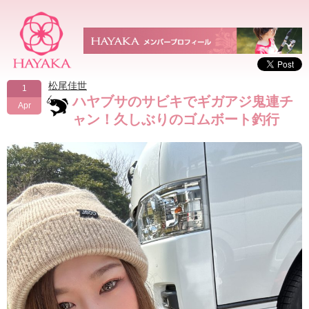
松尾佳世
1
ハヤブサのサビキでギガアジ鬼連チ
Apr
ャン！久しぶりのゴムボート釣行