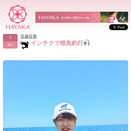
宮越百香
3
インチクで根魚釣行
Jun