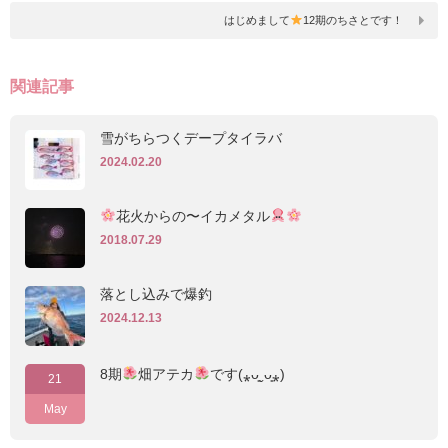
はじめまして
12期のちさとです！
関連記事
雪がちらつくデープタイラバ
2024.02.20
花火からの〜イカメタル
2018.07.29
落とし込みで爆釣
2024.12.13
8期
畑アテカ
です(⁎ᴗ͈ˬᴗ͈⁎)
21
May