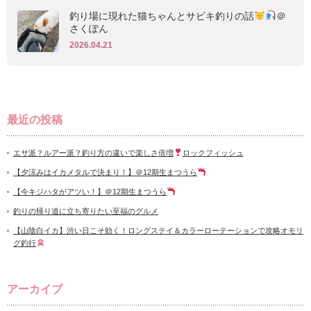
釣り場に現れた猫ちゃんとサビキ釣りの話
＠
さくぽん
2026.04.21
最近の投稿
エサ派？ルアー派？釣り方の違いで楽しさ倍増
ロックフィッシュ
【夕涼みはイカメタルで決まり！】＠12期生まつうら
【今キジハタがアツい！】＠12期生まつうら
釣りの帰り道に立ち寄りたい至福のグルメ
【山陰白イカ】渋い日こそ効く！ロングステイ＆カラーローテーションで攻略オモリ
グ釣行
アーカイブ