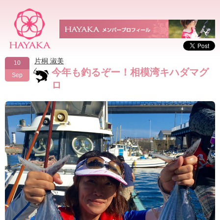
片桐 淑美
10
今年も釣るぞー！相模湾キハダマグ
Sep
ロ