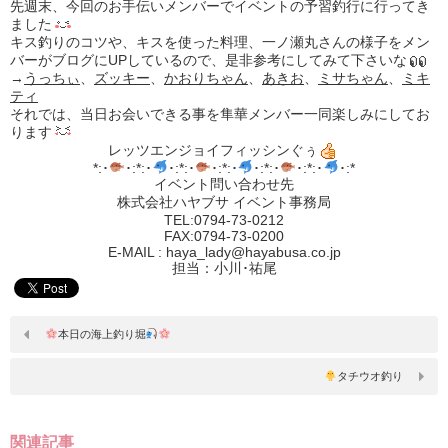
先週末、今回のお手伝いメンバーでイベントの予習釣行に行ってき
ました
キス釣りのコツや、キスを使った料理、一ノ瀬丸さんの様子をメン
バーがブログにUPしているので、是非参考にしてみて下さいな
→
うっちぃ
、
ズッキー
、
かおりちゃん
、
あきお
、
ミサちゃん
、
ミキ
ティ
それでは、当日お会いできる事を隼華メンバー一同楽しみにしてお
ります
レッツエンジョイフィッシンぐぅ
*:･
･:*:･
･:*:･
･:*:･
･:*:･
･:*:･
･:*
イベント問い合わせ先
株式会社ハヤブサ イベント事務局
TEL:0794-73-0212
FAX:0794-73-0200
E-MAIL : haya_lady@hayabusa.co.jp
担当：小川･祐尾
本日の海上釣り堀
タチウオ釣り
関連記事