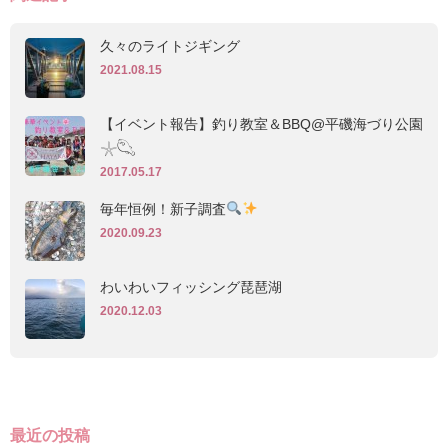
久々のライトジギング
2021.08.15
【イベント報告】釣り教室＆BBQ@平磯海づり公園
𓇼𓆡
2017.05.17
毎年恒例！新子調査
2020.09.23
わいわいフィッシング琵琶湖
2020.12.03
最近の投稿