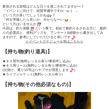
参加される皆様はどんな日々を過ごされてますか〜？
『イベントに向けて、絶賛準備中です(o`･ω･)ゞ』
という方が多いでしょうかね
？
『何を準備したら良いか、分からな〜い
』
という方はいませんか
今回は、釣り体験
という事で、初めて船釣りをされる方に、船釣
りの必需品と、便利グッズを、アンケート&経験から書き出してみ
ますので、参考にしていただけると幸いです
☆イベントスケジュール等はこちら☆
【持ち物(釣り道具)】
★キス用竿(無料レンタル有り/事前申し込み)
★キス用リール(無料レンタル有り/事前申し込み)
(仕掛け、重り15号はハヤブサが用意します
)
★ライフジャケット(無料レンタル有り)
【持ち物(その他必須なもの)】