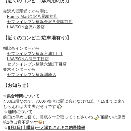
【近くのコンビニ(駅利用の方)】
金沢八景駅近くから順に
・
Family Mart金沢八景駅前店
・
セブンイレブン横浜金沢八景駅前店
・
LAWSON金沢八景店
【近くのコンビニ(駐車場有り)】
朝比奈インターから
・
セブンイレブン横浜六浦1丁目
・
LAWSON六浦三丁目店
・
セブンイレブン横浜六浦2丁目店
並木インターから
・
セブンイレブン横浜洲崎店
【お知らせ】
☆
集合時間について
7:30出船なので、7:00の集合に間に合わなければ、7:15までに来て
もらえれば大丈夫だそうです
☆
睡眠について
前日は早めに寝て、睡眠を十分取ってくださいね
(船酔いの原因
第1位は寝不足です
)
☆
6月2日(土曜日)一ノ瀬丸さんキス釣果情報