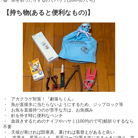
⑩ 糸を切ったりするのでハサミ(100均ので可)
【持ち物(あると便利なもの)】
・ アカクラゲ対策！『劇落ちくん』
・ 魚が直接氷に当たらないようにするため、ジップロック等
・ お魚を直接持つのが苦手な方は、お魚掴み
・ 針を外す時に便利なペンチ
・ 血抜きするためのナイフやハサミ(100均ので可)鯖折りするなら
不要
・ 天候が寒ければ防寒具、暑ければ着替えがあると良い
・ 竿置き、尻手ベルト、尻手ロープ(置き竿にするときに使う。竿