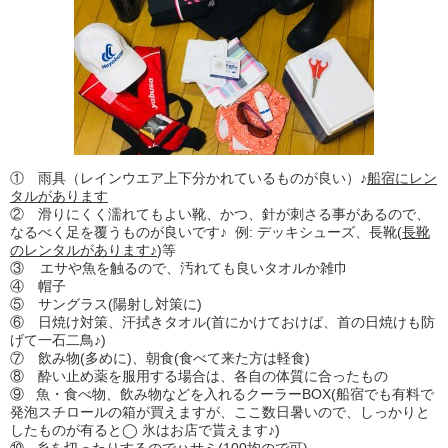
① 雨具（レインウエア上下分かれているものが良い）♪
船宿にレン
タルがあります
② 滑りにくく濡れてもよい靴、かつ、針が刺さる事があるので、
なるべく足を覆うものが良いです♪ 例: デッキシューズ、長靴(
長靴
のレンタルがあります♪
)等
③ エサや魚を触るので、汚れても良いタオルか雑巾
④ 帽子
⑤ サングラス(陽射し対策に)
⑥ 日焼け対策、汗拭きタオル(首にかけておけば、首の日焼けも防
げて一石二鳥♪)
⑦ 飲み物(多めに)、朝食(食べて来た方は軽食)
⑧ 酔い止め薬を服用する場合は、各自の体質に合ったもの
⑨ 魚・食べ物、飲み物などを入れるクーラーBOX(船宿でも有料で
発泡スチロールの箱が買えますが、ここ数日暑いので、しっかりと
したものが有ると◯ 氷はお店で貰えます♪)