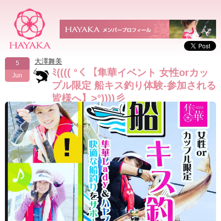
大澤舞美
5
ﾐ(((( °く【隼華イベント 女性orカッ
Jun
プル限定 船キス釣り体験-参加される
皆様へ】>°))))彡