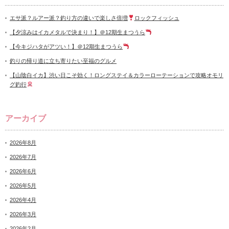
エサ派？ルアー派？釣り方の違いで楽しさ倍増
ロックフィッシュ
【夕涼みはイカメタルで決まり！】＠12期生まつうら
【今キジハタがアツい！】＠12期生まつうら
釣りの帰り道に立ち寄りたい至福のグルメ
【山陰白イカ】渋い日こそ効く！ロングステイ＆カラーローテーションで攻略オモリ
グ釣行
アーカイブ
2026年8月
2026年7月
2026年6月
2026年5月
2026年4月
2026年3月
2026年2月