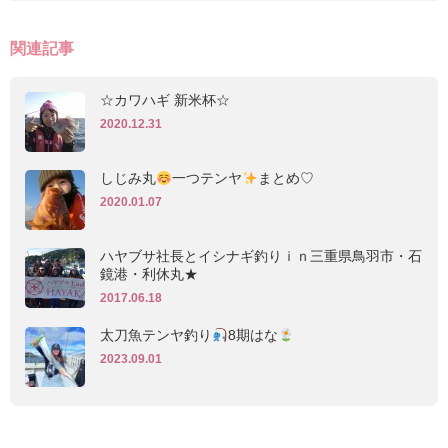
関連記事
☆カワハギ 新米杯☆
2020.12.31
しじみ丸
一つテンヤ
まとめ♡
2020.01.07
ハヤブサ社長とイシナギ釣りｉｎ三重県鳥羽市・石
鏡港・利休丸★
2017.06.18
太刀魚テンヤ釣り
8期はな
2023.09.01