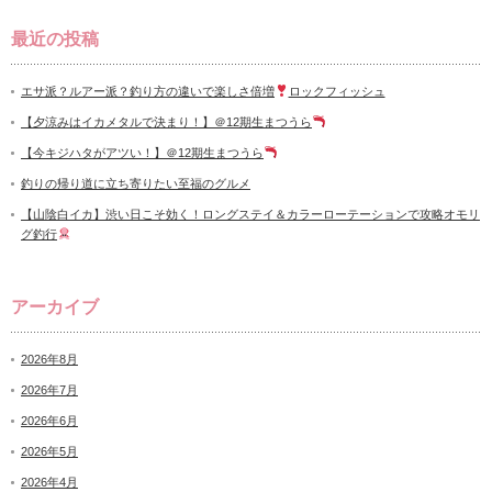
最近の投稿
エサ派？ルアー派？釣り方の違いで楽しさ倍増
ロックフィッシュ
【夕涼みはイカメタルで決まり！】＠12期生まつうら
【今キジハタがアツい！】＠12期生まつうら
釣りの帰り道に立ち寄りたい至福のグルメ
【山陰白イカ】渋い日こそ効く！ロングステイ＆カラーローテーションで攻略オモリ
グ釣行
アーカイブ
2026年8月
2026年7月
2026年6月
2026年5月
2026年4月