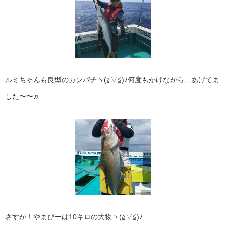
ルミちゃんも良型のカンパチヽ(≧▽≦)ﾉ何度もかけながら、あげてま
した〜〜♬
さすが！やまぴーは10キロの大物ヽ(≧▽≦)ﾉ