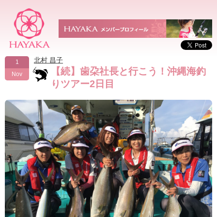
北村 昌子
1
【続】歯朶社長と行こう！沖縄海釣
Nov
りツアー2日目