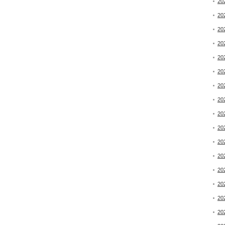
20
20
20
20
20
20
20
20
20
20
20
20
20
20
20
20