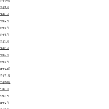
24年10月
24年9月
24年8月
24年7月
24年6月
24年5月
24年4月
24年3月
24年2月
24年1月
23年12月
23年11月
23年10月
23年9月
23年8月
23年7月