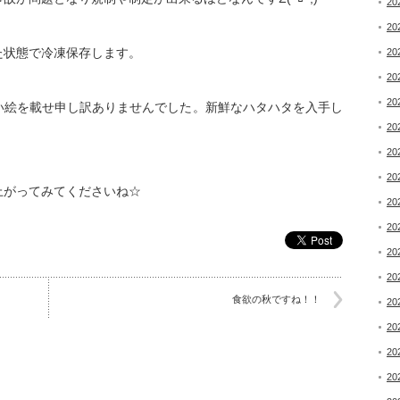
20
20
た状態で冷凍保存します。
20
20
20
い絵を載せ申し訳ありませんでした。新鮮なハタハタを入手し
20
20
20
上がってみてくださいね☆
20
20
20
20
食欲の秋ですね！！
20
20
20
20