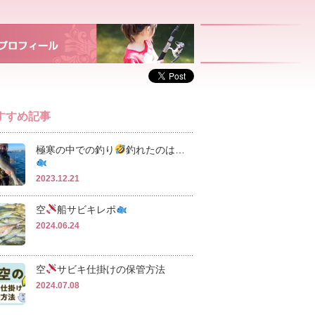
すすめ記事
極寒の中での釣り
釣れたのは…
2023.12.21
空
船サビキレポ
2024.06.24
空
サビキ仕掛けの保管方法
2024.07.08