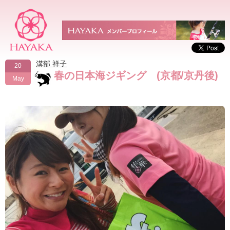
溝部 祥子
20
春の日本海ジギング (京都/京丹後)
May