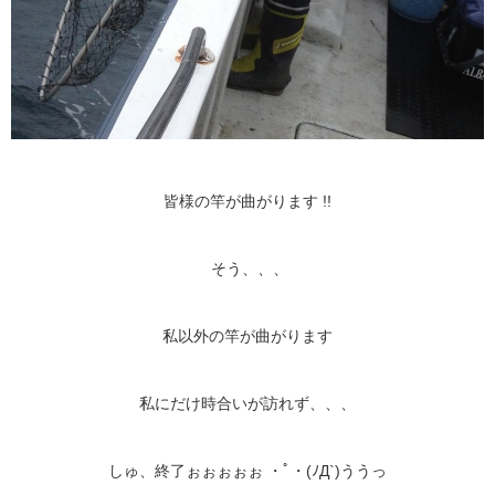
皆様の竿が曲がります !!
そう、、、
私以外の竿が曲がります
私にだけ時合いが訪れず、、、
しゅ、終了ぉぉぉぉぉ
・ﾟ・(ﾉД`)ううっ