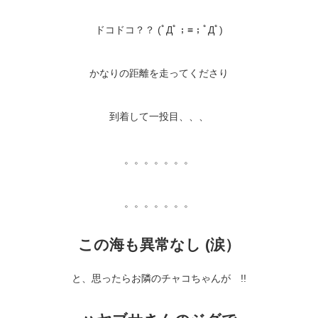
ドコドコ？？ (ﾟДﾟ；≡；ﾟДﾟ)
かなりの距離を走ってくださり
到着して一投目、、、
。。。。。。。
。。。。。。。
この海も異常なし (涙）
と、思ったらお隣のチャコちゃんが !!