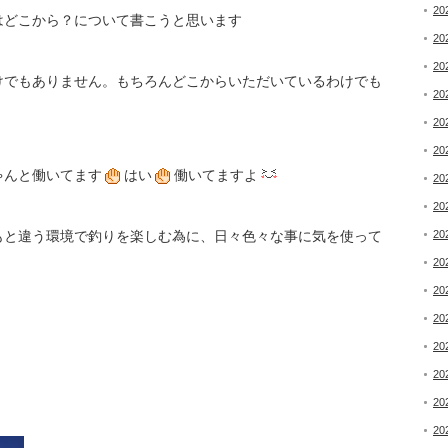
20
はどこから？について書こうと思います
20
20
けでもありません。もちろんどこからいただいているわけでも
20
20
20
ゃんと働いてます
はい
働いてますよ
20
20
もと違う環境で釣りを楽しむ為に、日々色々な事に気を使って
20
20
20
20
20
20
20
20