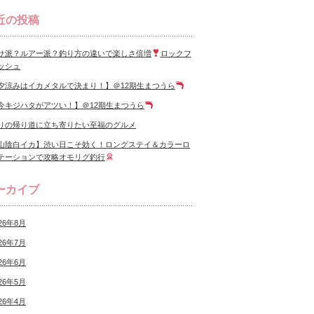
近の投稿
サ派？ルアー派？釣り方の違いで楽しさ倍増
ロックフ
ッシュ
夕涼みはイカメタルで決まり！】＠12期生まつうら
今キジハタがアツい！】＠12期生まつうら
りの帰り道に立ち寄りたい至福のグルメ
山陰白イカ】渋い日こそ効く！ロングステイ＆カラーロ
テーションで攻略オモリグ釣行
ーカイブ
26年8月
26年7月
26年6月
26年5月
26年4月