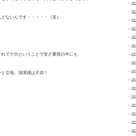
20
20
んどないんです・・・・・（笑）
20
20
）
20
20
それで十分ということで安さ重視の中にも
20
20
20
ーと立地、清潔感は大切！
20
20
！
20
20
20
20
20