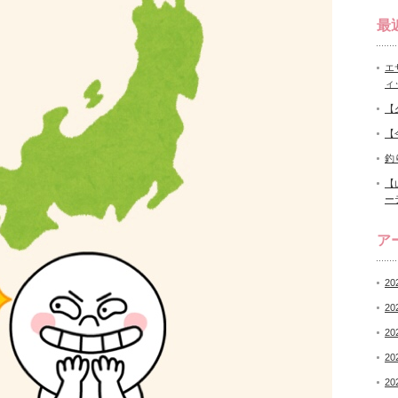
最
エ
ィ
【
【
釣
【
ー
ア
20
20
20
20
20