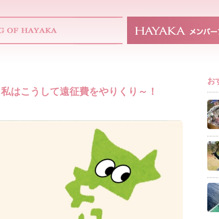
お
！私はこうして遠征費をやりくり～！