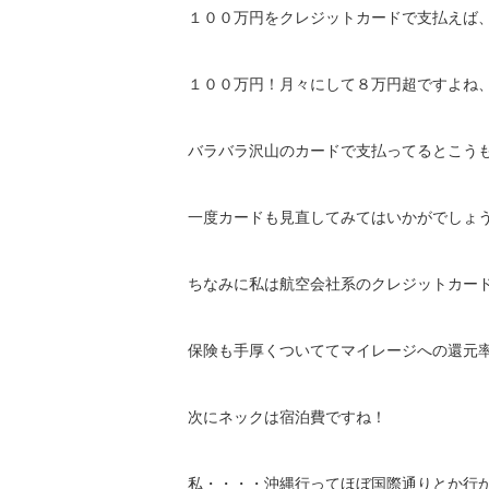
１００万円をクレジットカードで支払えば
１００万円！月々にして８万円超ですよね
バラバラ沢山のカードで支払ってるとこう
一度カードも見直してみてはいかがでしょ
ちなみに私は航空会社系のクレジットカー
保険も手厚くついててマイレージへの還元
次にネックは宿泊費ですね！
私・・・・沖縄行ってほぼ国際通りとか行