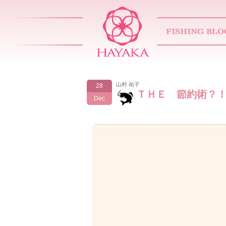
山村 祐子
28
ＴＨＥ 節約術？
Dec