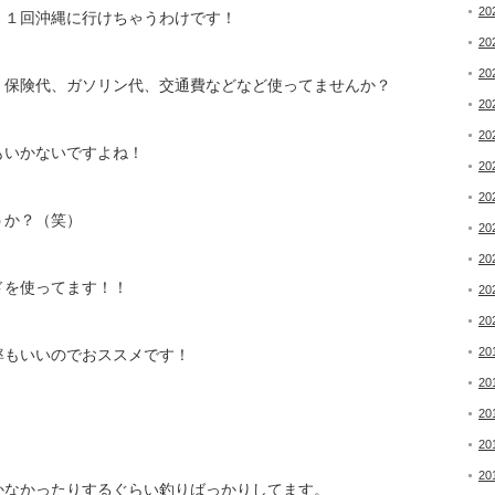
20
、１回沖縄に行けちゃうわけです！
20
20
、保険代、ガソリン代、交通費などなど使ってませんか？
20
20
もいかないですよね！
20
20
うか？（笑）
20
20
ドを使ってます！！
20
20
20
率もいいのでおススメです！
20
20
20
20
かなかったりするぐらい釣りばっかりしてます。