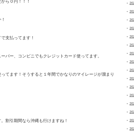
だから０円！！！
20
20
か！
20
20
20
ドで支払ってます！
20
20
スーパー、コンビニでもクレジットカード使ってます。
20
20
使ってます！そうすると１年間でかなりのマイレージが溜まり
20
20
20
20
20
す。割引期間なら沖縄も行けますね！
20
20