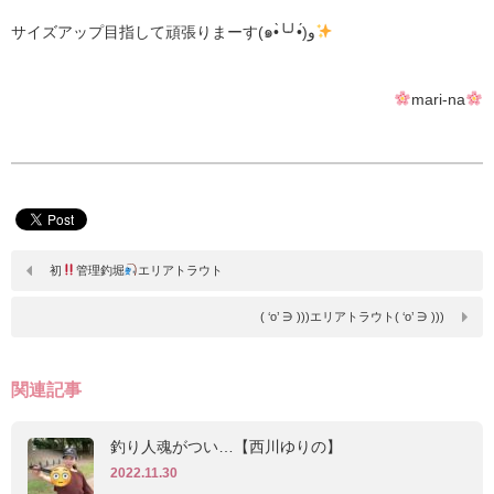
サイズアップ目指して頑張りまーす(๑•̀╰╯•́)و
mari-na
初
管理釣堀
エリアトラウト
( ‘o’ ∋ )))エリアトラウト( ‘o’ ∋ )))
関連記事
釣り人魂がつい…【西川ゆりの】
2022.11.30