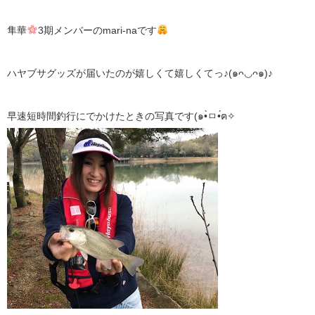
隼華
3期メンバーのmari-naです
ハヤブサグッズが届いたのが嬉しくて嬉しくてっ♪(๑ᴖ◡ᴖ๑)♪
早速短時間釣行にでかけたときの写真です(๑•̀ㅁ•́ฅ✧