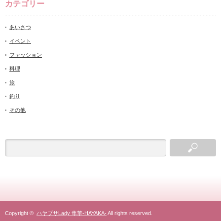
カテゴリー
あいさつ
イベント
ファッション
料理
旅
釣り
その他
Copyright ©
ハヤブサLady 隼華-HAYAKA-
All rights reserved.