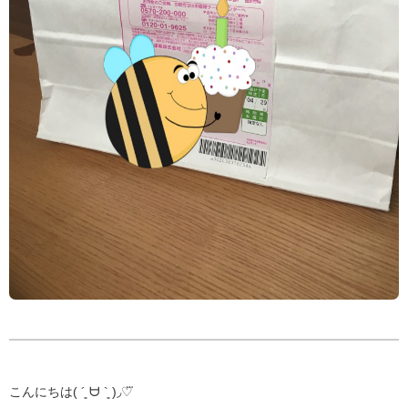
こんにちは( ´͈ ᗨ `͈ )◞♡⃛