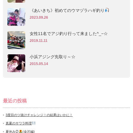
《あいきち》初めてのウマヅラハギ釣り
2023.09.26
女性11名でアジ釣り行って来ました^_−☆
2019.11.11
小浜アジング先取り～☆
2015.05.14
最近の投稿
3度目のツ抜けチャレンジ！の結果はいかに！
真夏のサワラ料理
夏休み②
(金沢編)