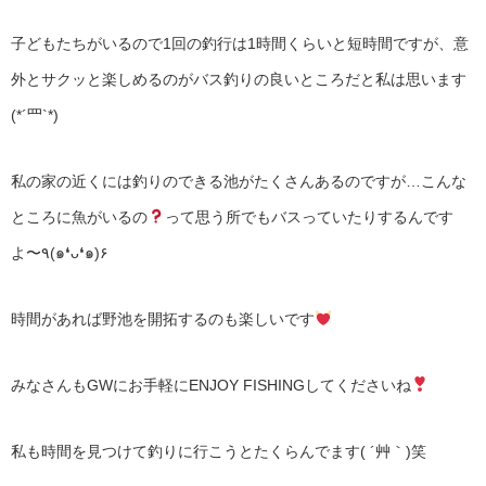
子どもたちがいるので1回の釣行は1時間くらいと短時間ですが、意
外とサクッと楽しめるのがバス釣りの良いところだと私は思います
(*´罒`*)
私の家の近くには釣りのできる池がたくさんあるのですが…こんな
ところに魚がいるの
って思う所でもバスっていたりするんです
よ〜٩(๑❛ᴗ❛๑)۶
時間があれば野池を開拓するのも楽しいです
みなさんもGWにお手軽にENJOY FISHINGしてくださいね
私も時間を見つけて釣りに行こうとたくらんでます( ´艸｀)笑