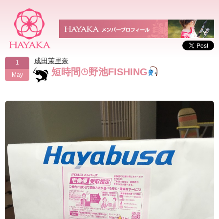
成田茉里奈
1
短時間⌚︎野池FISHING
May