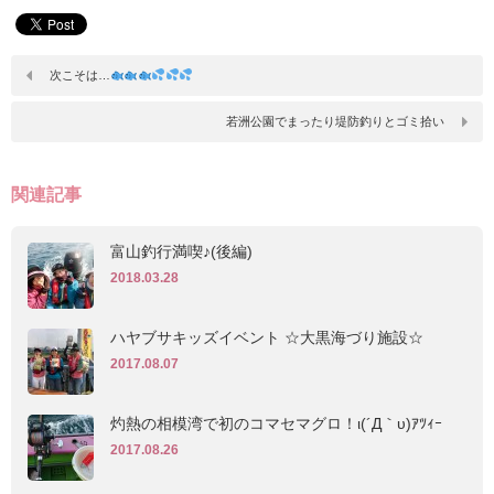
次こそは…
若洲公園でまったり堤防釣りとゴミ拾い
関連記事
富山釣行満喫♪(後編)
2018.03.28
ハヤブサキッズイベント ☆大黒海づり施設☆
2017.08.07
灼熱の相模湾で初のコマセマグロ！ι(´Д｀υ)ｱﾂｨｰ
2017.08.26