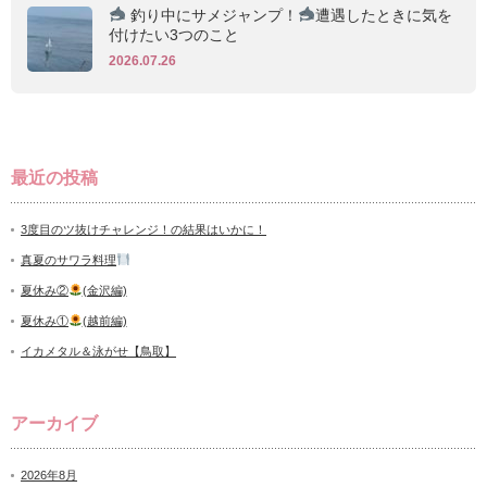
釣り中にサメジャンプ！
遭遇したときに気を
付けたい3つのこと
2026.07.26
最近の投稿
3度目のツ抜けチャレンジ！の結果はいかに！
真夏のサワラ料理
夏休み②
(金沢編)
夏休み①
(越前編)
イカメタル＆泳がせ【鳥取】
アーカイブ
2026年8月