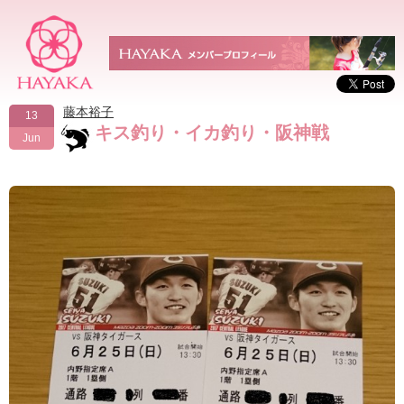
藤本裕子
13
キス釣り・イカ釣り・阪神戦
Jun